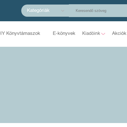
Kategóriák
IY Könyvtámaszok
E-könyvek
Akciók
Kiadóink