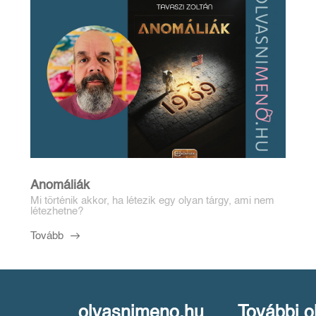
Anomáliák
Mi történik akkor, ha létezik egy olyan tárgy, ami nem
létezhetne?
Tovább
olvasnimeno.hu
További o