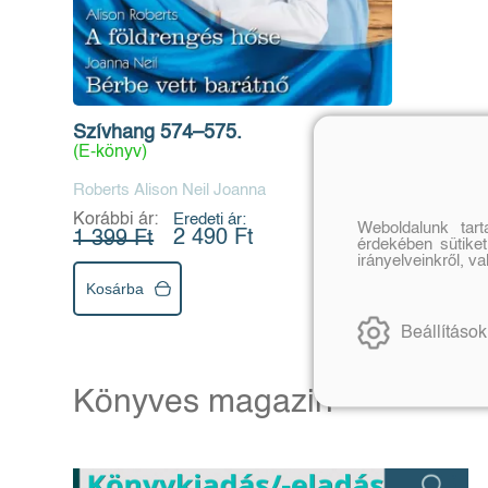
Szívhang 574–575.
(E-könyv)
Roberts Alison Neil Joanna
Korábbi ár:
Eredeti ár:
Weboldalunk tar
2 490 Ft
1 399 Ft
érdekében sütiket
irányelveinkről, v
Kosárba
Beállítások
Könyves magazin