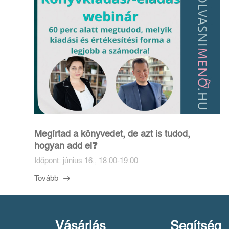
Megírtad a könyvedet, de azt is tudod,
hogyan add el❓️
Időpont: június 16., 18:00-19:00
Tovább
Vásárlás
Segítség