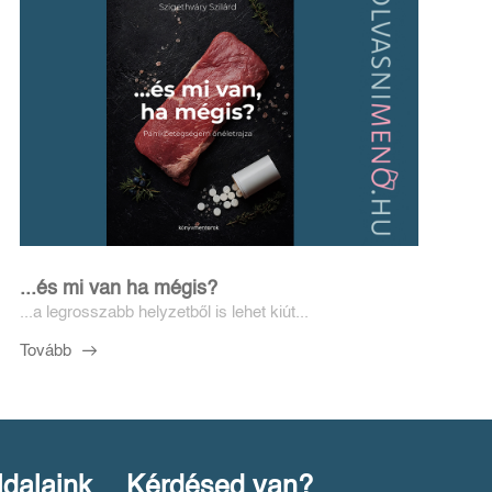
...és mi van ha mégis?
...a legrosszabb helyzetből is lehet kiút...
Tovább
ldalaink
Kérdésed van?