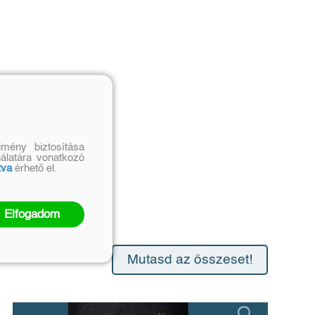
mény biztosítása
nálatára vonatkozó
tva
érhető el.
Elfogadom
Mutasd az összeset!