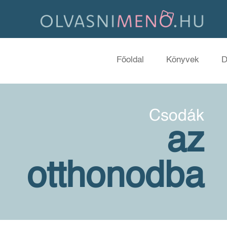
Főoldal
Könyvek
D
Csodák
az
otthonodba