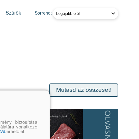
Szűrők
Sorrend:
Mutasd az összeset!
mény biztosítása
nálatára vonatkozó
tva
érhető el.