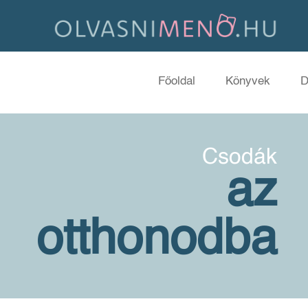
Főoldal
Könyvek
D
Csodák
az
otthonodba