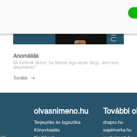
Anomáliák
Mi történik akkor, ha létezik egy olyan tárgy, ami nem
létezhetne?
Tovább
olvasnimeno.hu
További o
Terjesztés és logisztika
dnapro.hu
Könyvkiadás
sajatmarka.hu