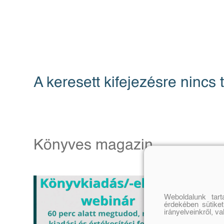
A keresett kifejezésre nincs t
Könyves magazin
Weboldalunk tar
érdekében sütiket
irányelveinkről, v