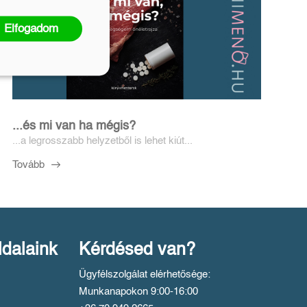
Elfogadom
...és mi van ha mégis?
...a legrosszabb helyzetből is lehet kiút...
Tovább
ldalaink
Kérdésed van?
Ügyfélszolgálat elérhetősége:
Munkanapokon 9:00-16:00