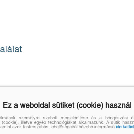
alálat
Ez a weboldal sütiket (cookie) használ
talmának személyre szabott megjelenítése és a böngészési él
 (cookie), illetve egyéb technológiákat alkalmazunk. A sütik hasz
alamint azok testreszabási lehetőségeiről bővebb információ
ide kattin