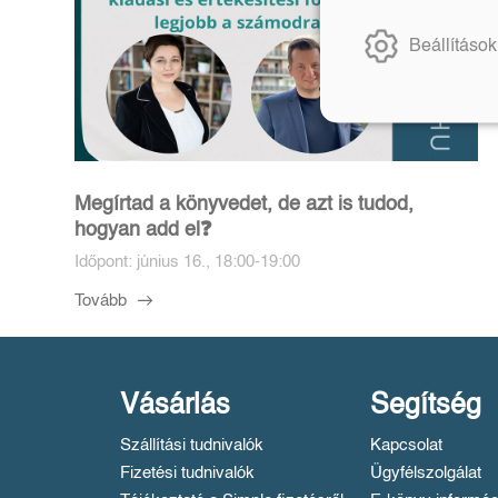
Beállítások
Megírtad a könyvedet, de azt is tudod,
hogyan add el❓️
Időpont: június 16., 18:00-19:00
Tovább
Vásárlás
Segítség
Szállítási tudnivalók
Kapcsolat
Fizetési tudnivalók
Ügyfélszolgálat