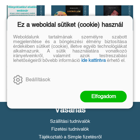
Ez a weboldal sütiket (cookie) használ
Weboldalunk tartalmának személyre szabott
megjelenítése és a böngészési élmény biztosítása
Megírtad a
Anomáliák
...és mi van ha
érdekében sütiket (cookie), illetve egyéb technológiákat
könyvedet, de
mégis?
Mi történik akkor,
alkalmazunk. A sütik használatára vonatkozó
azt is tudod,
ha létezik egy
...a legrosszabb
irányelveinkről, valamint azok testreszabási
olyan tárgy, ami
hogyan add
helyzetből is lehet
lehetőségeiről bővebb információ
ide kattintva
érhető el.
nem létezhetne?
kiút...
el❓️
Tovább
Tovább
Időpont: június
Beállítások
16., 18:00-19:00
Tovább
Elfogadom
Vásárlás
Szállítási tudnivalók
Fizetési tudnivalók
Tájékoztató a Simple fizetésről