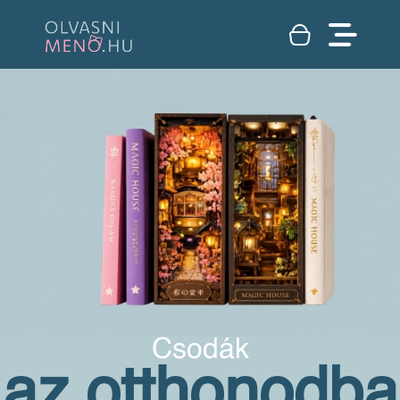
Csodák
az otthonodba