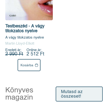
Testbeszéd - A vágy
titokzatos nyelve
A vágy titokzatos nyelve
Martin Lloyd-Elliott
Eredeti ár:
Online ár:
2 990 Ft
2 512 Ft
Kosárba
Könyves
Mutasd az
magazin
összeset!