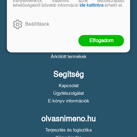
Vásárlás
irányelveinkről, valamint azok testreszabási
lehetőségeiről bővebb információ
ide kattintva
érhető el.
Szállítási tudnivalók
Fizetési tudnivalók
Beállítások
Tájékoztató a Simple fizetésről
Üzletszabályzat
Elfogadom
Adatvédelem
Süti beállítások
Árkötött termékek
Segítség
Kapcsolat
Ügyfélszolgálat
E-könyv információk
olvasnimeno.hu
Terjesztés és logisztika