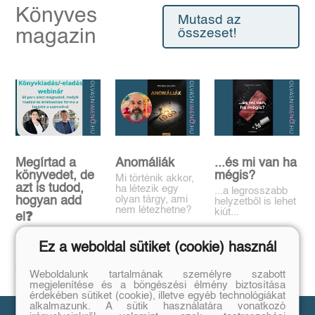
Könyves
Mutasd az
magazin
összeset!
Megírtad a
Anomáliák
...és mi van ha
könyvedet, de
mégis?
Mi történik akkor,
azt is tudod,
ha létezik egy
...a legrosszabb
olyan tárgy, ami
hogyan add
helyzetből is lehet
nem létezhetne?
kiút...
el❓️
Tovább
Tovább
Időpont: június
Ez a weboldal sütiket (cookie) használ
16., 18:00-19:00
Tovább
Weboldalunk tartalmának személyre szabott
megjelenítése és a böngészési élmény biztosítása
érdekében sütiket (cookie), illetve egyéb technológiákat
alkalmazunk. A sütik használatára vonatkozó