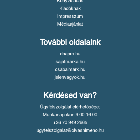
Könyvkiadás
Kiadóknak
Impresszum
Médiaajánlat
További oldalaink
dnapro.hu
sajatmarka.hu
csabaimark.hu
jelenvagyok.hu
Kérdésed van?
Ügyfélszolgálat elérhetősége:
Munkanapokon 9:00-16:00
+36 70 949 2665
ugyfelszolgalat@olvasnimeno.hu