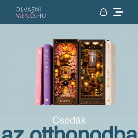
Csodák
az otthonodba