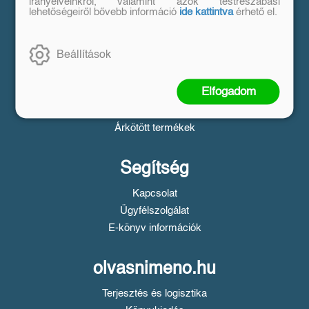
Vásárlás
irányelveinkről, valamint azok testreszabási
lehetőségeiről bővebb információ
ide kattintva
érhető el.
Szállítási tudnivalók
Fizetési tudnivalók
Beállítások
Tájékoztató a Simple fizetésről
Üzletszabályzat
Elfogadom
Adatvédelem
Süti beállítások
Árkötött termékek
Segítség
Kapcsolat
Ügyfélszolgálat
E-könyv információk
olvasnimeno.hu
Terjesztés és logisztika