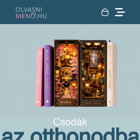
Csodák
az otthonodba