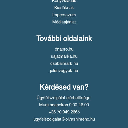
Könyvkiadás
Kiadóknak
Impresszum
Médiaajánlat
További oldalaink
dnapro.hu
sajatmarka.hu
csabaimark.hu
jelenvagyok.hu
Kérdésed van?
Ügyfélszolgálat elérhetősége:
Munkanapokon 9:00-16:00
+36 70 949 2665
ugyfelszolgalat@olvasnimeno.hu