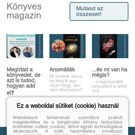
Könyves
Mutasd az
magazin
összeset!
Megírtad a
Anomáliák
...és mi van ha
könyvedet, de
mégis?
Mi történik akkor,
azt is tudod,
ha létezik egy
...a legrosszabb
olyan tárgy, ami
hogyan add
helyzetből is lehet
nem létezhetne?
kiút...
el❓️
Tovább
Tovább
Időpont: június
Ez a weboldal sütiket (cookie) használ
16., 18:00-19:00
Tovább
Weboldalunk tartalmának személyre szabott
megjelenítése és a böngészési élmény biztosítása
érdekében sütiket (cookie), illetve egyéb technológiákat
alkalmazunk. A sütik használatára vonatkozó