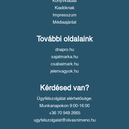
Könyvkiadás
Kiadóknak
Impresszum
Médiaajánlat
További oldalaink
dnapro.hu
sajatmarka.hu
csabaimark.hu
jelenvagyok.hu
Kérdésed van?
Ügyfélszolgálat elérhetősége:
Munkanapokon 9:00-16:00
+36 70 949 2665
ugyfelszolgalat@olvasnimeno.hu