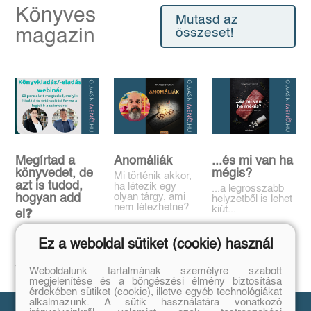
Könyves
Mutasd az
magazin
összeset!
Megírtad a
Anomáliák
...és mi van ha
könyvedet, de
mégis?
Mi történik akkor,
azt is tudod,
ha létezik egy
...a legrosszabb
olyan tárgy, ami
hogyan add
helyzetből is lehet
nem létezhetne?
kiút...
el❓️
Tovább
Tovább
Időpont: június
Ez a weboldal sütiket (cookie) használ
16., 18:00-19:00
Tovább
Weboldalunk tartalmának személyre szabott
megjelenítése és a böngészési élmény biztosítása
érdekében sütiket (cookie), illetve egyéb technológiákat
alkalmazunk. A sütik használatára vonatkozó