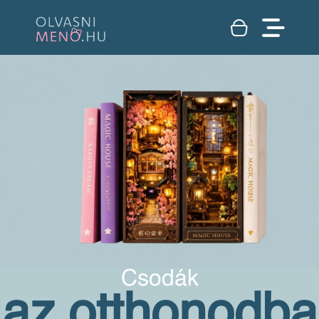
Csodák
az otthonodba