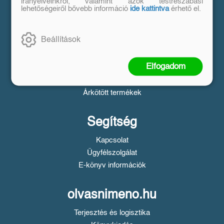
Vásárlás
irányelveinkről, valamint azok testreszabási
lehetőségeiről bővebb információ
ide kattintva
érhető el.
Szállítási tudnivalók
Fizetési tudnivalók
Beállítások
Tájékoztató a Simple fizetésről
Üzletszabályzat
Elfogadom
Adatvédelem
Süti beállítások
Árkötött termékek
Segítség
Kapcsolat
Ügyfélszolgálat
E-könyv információk
olvasnimeno.hu
Terjesztés és logisztika