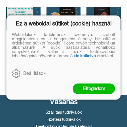
Ez a weboldal sütiket (cookie) használ
Weboldalunk tartalmának személyre szabott
megjelenítése és a böngészési élmény biztosítása
Megírtad a
Anomáliák
...és mi van ha
érdekében sütiket (cookie), illetve egyéb technológiákat
könyvedet, de
mégis?
Mi történik akkor,
alkalmazunk. A sütik használatára vonatkozó
azt is tudod,
ha létezik egy
irányelveinkről, valamint azok testreszabási
...a legrosszabb
olyan tárgy, ami
lehetőségeiről bővebb információ
ide kattintva
érhető el.
hogyan add
helyzetből is lehet
nem létezhetne?
kiút...
el❓️
Tovább
Tovább
Időpont: június
Beállítások
16., 18:00-19:00
Tovább
Elfogadom
Vásárlás
Szállítási tudnivalók
Fizetési tudnivalók
Tájékoztató a Simple fizetésről