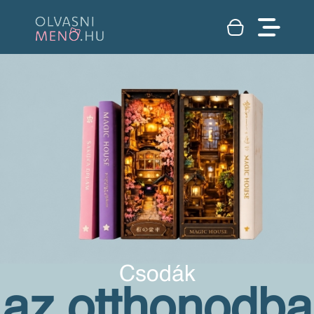
Csodák
az otthonodba