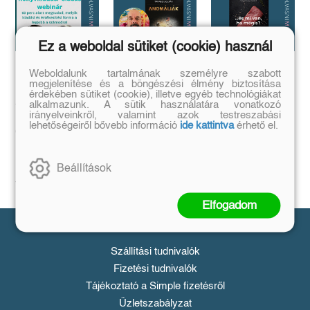
Ez a weboldal sütiket (cookie) használ
Weboldalunk tartalmának személyre szabott
Megírtad a
Anomáliák
...és mi van ha
megjelenítése és a böngészési élmény biztosítása
könyvedet, de
mégis?
Mi történik akkor,
érdekében sütiket (cookie), illetve egyéb technológiákat
azt is tudod,
ha létezik egy
alkalmazunk. A sütik használatára vonatkozó
...a legrosszabb
olyan tárgy, ami
hogyan add
irányelveinkről, valamint azok testreszabási
helyzetből is lehet
nem létezhetne?
lehetőségeiről bővebb információ
ide kattintva
érhető el.
kiút...
el❓️
Tovább
Tovább
Időpont: június
16., 18:00-19:00
Beállítások
Tovább
Elfogadom
Vásárlás
Szállítási tudnivalók
Fizetési tudnivalók
Tájékoztató a Simple fizetésről
Üzletszabályzat