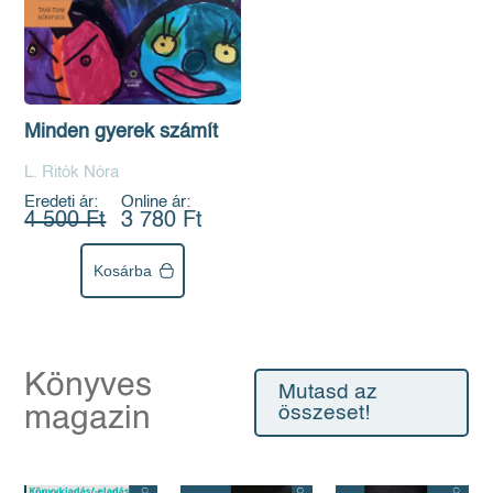
Minden gyerek számít
L. Ritók Nóra
Eredeti ár:
Online ár:
4 500 Ft
3 780 Ft
Kosárba
Könyves
Mutasd az
magazin
összeset!