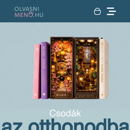
Csodák
az otthonodba