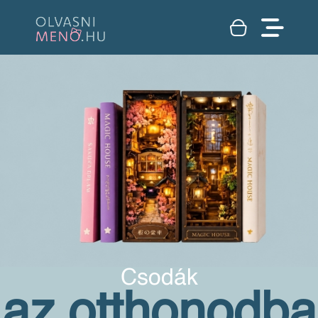
Csodák
az otthonodba