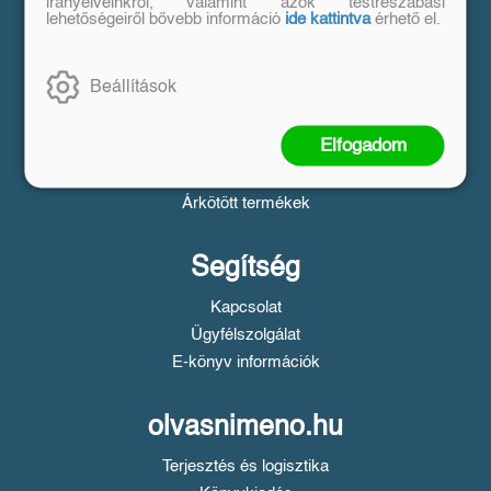
Vásárlás
irányelveinkről, valamint azok testreszabási
lehetőségeiről bővebb információ
ide kattintva
érhető el.
Szállítási tudnivalók
Fizetési tudnivalók
Beállítások
Tájékoztató a Simple fizetésről
Üzletszabályzat
Elfogadom
Adatvédelem
Süti beállítások
Árkötött termékek
Segítség
Kapcsolat
Ügyfélszolgálat
E-könyv információk
olvasnimeno.hu
Terjesztés és logisztika