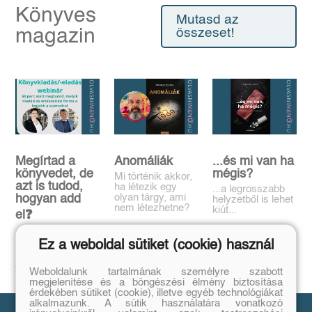
Könyves
Mutasd az
magazin
összeset!
Megírtad a
Anomáliák
...és mi van ha
könyvedet, de
mégis?
Mi történik akkor,
azt is tudod,
ha létezik egy
...a legrosszabb
olyan tárgy, ami
hogyan add
helyzetből is lehet
nem létezhetne?
kiút...
el❓️
Tovább
Tovább
Időpont: június
Ez a weboldal sütiket (cookie) használ
16., 18:00-19:00
Tovább
Weboldalunk tartalmának személyre szabott
megjelenítése és a böngészési élmény biztosítása
érdekében sütiket (cookie), illetve egyéb technológiákat
alkalmazunk. A sütik használatára vonatkozó