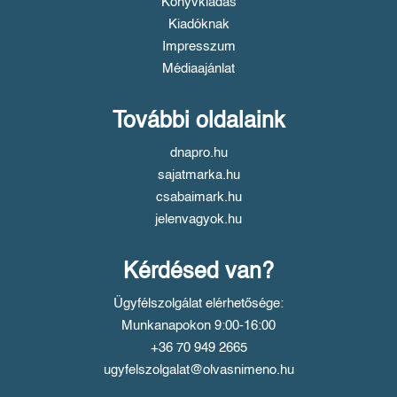
Könyvkiadás
Kiadóknak
Impresszum
Médiaajánlat
További oldalaink
dnapro.hu
sajatmarka.hu
csabaimark.hu
jelenvagyok.hu
Kérdésed van?
Ügyfélszolgálat elérhetősége:
Munkanapokon 9:00-16:00
+36 70 949 2665
ugyfelszolgalat@olvasnimeno.hu