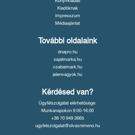
Könyvkiadás
Kiadóknak
Impresszum
Médiaajánlat
További oldalaink
dnapro.hu
sajatmarka.hu
csabaimark.hu
jelenvagyok.hu
Kérdésed van?
Ügyfélszolgálat elérhetősége:
Munkanapokon 9:00-16:00
+36 70 949 2665
ugyfelszolgalat@olvasnimeno.hu