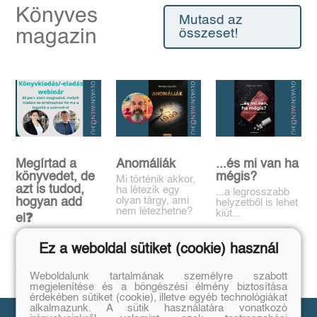
Könyves
Mutasd az
magazin
összeset!
Megírtad a
Anomáliák
...és mi van ha
könyvedet, de
mégis?
Mi történik akkor,
azt is tudod,
ha létezik egy
...a legrosszabb
olyan tárgy, ami
hogyan add
helyzetből is lehet
nem létezhetne?
kiút...
el❓️
Tovább
Tovább
Időpont: június
Ez a weboldal sütiket (cookie) használ
16., 18:00-19:00
Tovább
Weboldalunk tartalmának személyre szabott
megjelenítése és a böngészési élmény biztosítása
érdekében sütiket (cookie), illetve egyéb technológiákat
alkalmazunk. A sütik használatára vonatkozó