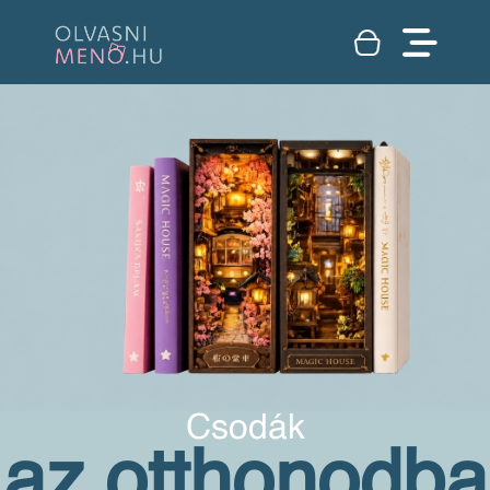
Csodák
az otthonodba