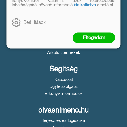
Vásárlás
irányelveinkről, valamint azok testreszabási
lehetőségeiről bővebb információ
ide kattintva
érhető el.
Szállítási tudnivalók
Fizetési tudnivalók
Beállítások
Tájékoztató a Simple fizetésről
Üzletszabályzat
Elfogadom
Adatvédelem
Süti beállítások
Árkötött termékek
Segítség
Kapcsolat
Ügyfélszolgálat
E-könyv információk
olvasnimeno.hu
Terjesztés és logisztika