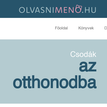
Főoldal
Könyvek
D
Csodák
az
otthonodba