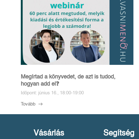
Megírtad a könyvedet, de azt is tudod,
hogyan add el❓️
Időpont: június 16., 18:00-19:00
Tovább
Vásárlás
Segítség