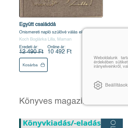
Együtt családdá
Önismereti napló szülővé válás előtt álló
pároknak
Koch Boglárka Lilla, Maman
Eredeti ár:
Online ár:
12 490 Ft
10 492 Ft
Weboldalunk tar
érdekében sütiket
Kosárba
irányelveinkről, v
Beállítások
Könyves magazin