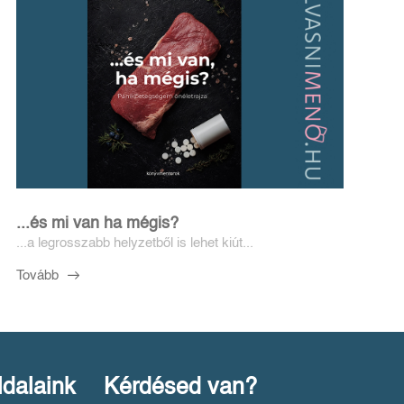
...és mi van ha mégis?
...a legrosszabb helyzetből is lehet kiút...
Tovább
ldalaink
Kérdésed van?