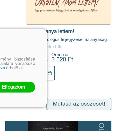
Úristen, anya lettem!
Egy pszichológus feljegyzései az anyaság
útvesztőjében
Koch Boglárka Lilla
Eredeti ár:
Online ár:
mény biztosítása
4 190 Ft
3 520 Ft
nálatára vonatkozó
tva
érhető el.
Kosárba
Elfogadom
Mutasd az összeset!