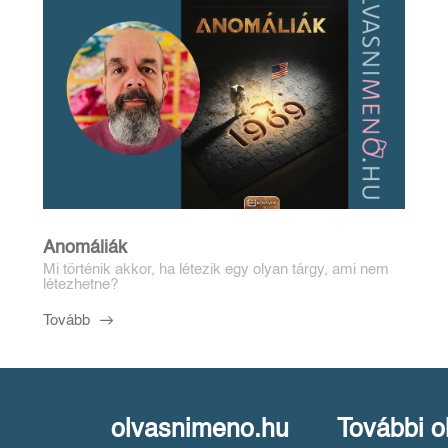
Anomáliák
Mi történik akkor, ha létezik egy olyan tárgy, ami nem
létezhetne?
Tovább
olvasnimeno.hu
További o