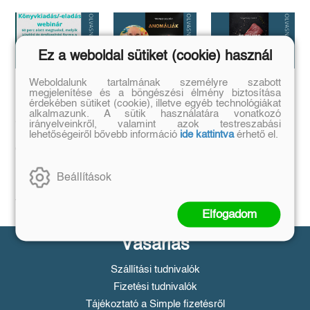
Ez a weboldal sütiket (cookie) használ
Weboldalunk tartalmának személyre szabott
megjelenítése és a böngészési élmény biztosítása
Megírtad a
Anomáliák
...és mi van ha
érdekében sütiket (cookie), illetve egyéb technológiákat
könyvedet, de
mégis?
Mi történik akkor,
alkalmazunk. A sütik használatára vonatkozó
azt is tudod,
ha létezik egy
...a legrosszabb
irányelveinkről, valamint azok testreszabási
olyan tárgy, ami
hogyan add
helyzetből is lehet
lehetőségeiről bővebb információ
ide kattintva
érhető el.
nem létezhetne?
kiút...
el❓️
Tovább
Tovább
Időpont: június
Beállítások
16., 18:00-19:00
Tovább
Elfogadom
Vásárlás
Szállítási tudnivalók
Fizetési tudnivalók
Tájékoztató a Simple fizetésről