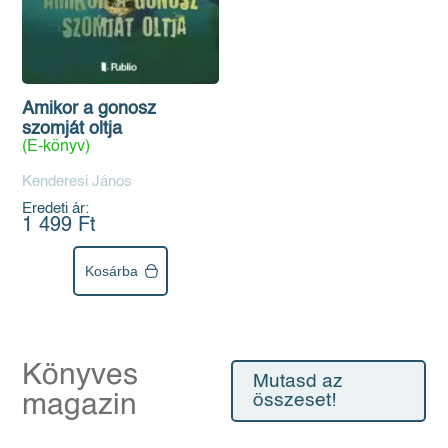
Amikor a gonosz
szomját oltja
(E-könyv)
Kenderesi János
Eredeti ár:
1 499 Ft
Kosárba
Könyves
Mutasd az
magazin
összeset!