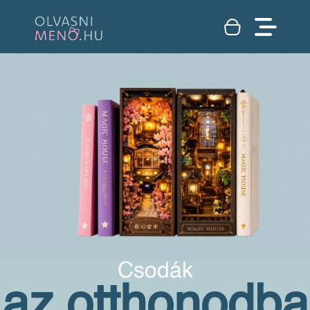
Csodák
az otthonodba