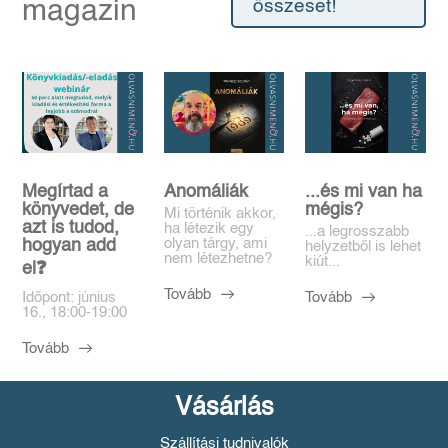
magazin
összeset!
Megírtad a
Anomáliák
...és mi van ha
könyvedet, de
mégis?
Mi történik akkor,
azt is tudod,
ha létezik egy
...a legrosszabb
olyan tárgy, ami
hogyan add
helyzetből is lehet
nem létezhetne?
kiút...
el❓️
Tovább
Tovább
Időpont: június
16., 18:00-19:00
Tovább
Vásárlás
Szállítási tudnivalók