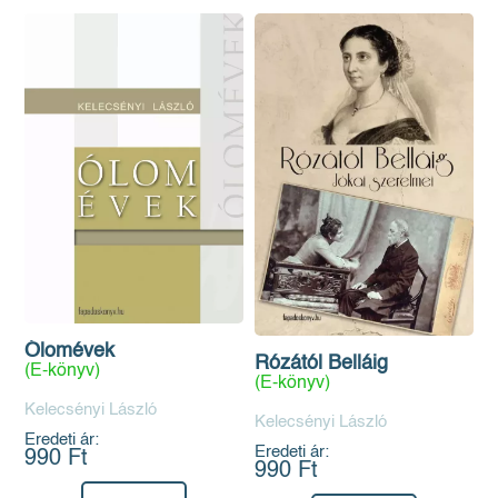
Ólomévek
Rózától Belláig
(E-könyv)
(E-könyv)
Kelecsényi László
Kelecsényi László
Eredeti ár:
Eredeti ár:
990 Ft
990 Ft