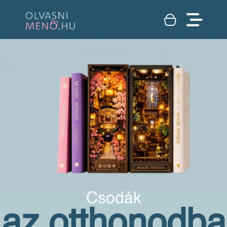
Csodák
az otthonodba