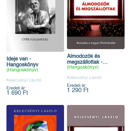
Álmodozók és
Ideje van -
megszállottak -
Hangoskönyv
(Hangoskönyv)
Hangoskönyv
(Hangoskönyv)
Kelecsényi László
Kelecsényi László
Eredeti ár:
Eredeti ár:
1 290 Ft
1 690 Ft