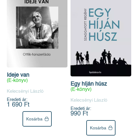
Ideje van
(E-könyv)
Egy híján húsz
(E-könyv)
Kelecsényi László
Eredeti ár:
Kelecsényi László
1 690 Ft
Eredeti ár:
990 Ft
Kosárba
Kosárba