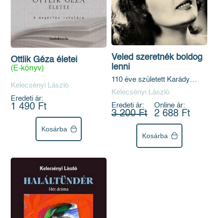
Veled szeretnék boldog
Ottlik Géza életei
lenni
(E-könyv)
110 éve született Karády
Kelecsényi László
Katalin
Kelecsényi László
Eredeti ár:
Eredeti ár:
Online ár:
1 490 Ft
3 200 Ft
2 688 Ft
Kosárba
Kosárba