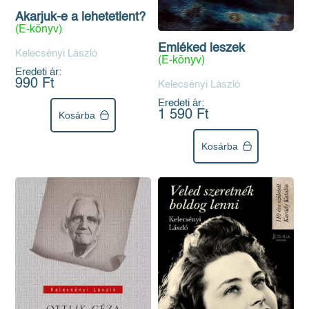
Akarjuk-e a lehetetlent?
(E-könyv)
Emléked leszek
Kelecsényi László
(E-könyv)
Eredeti ár:
990 Ft
Kelecsényi László
Eredeti ár:
1 590 Ft
Kosárba
Kosárba