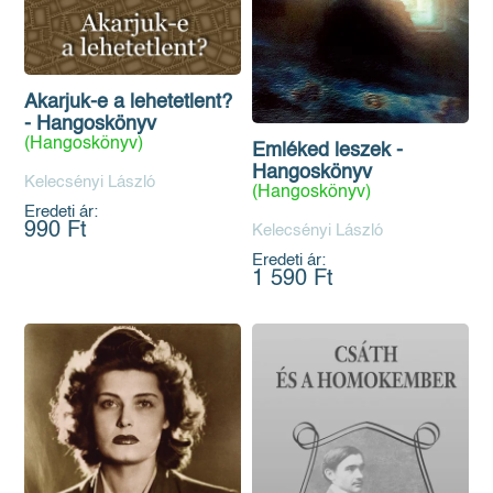
Akarjuk-e a lehetetlent?
- Hangoskönyv
(Hangoskönyv)
Emléked leszek -
Hangoskönyv
Kelecsényi László
(Hangoskönyv)
Eredeti ár:
990 Ft
Kelecsényi László
Eredeti ár:
1 590 Ft