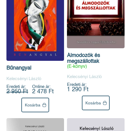
Álmodozók és
megszállottak
(E-könyv)
Bűnangyal
Kelecsényi László
Kelecsényi László
Eredeti ár:
Eredeti ár:
Online ár:
1 290 Ft
2 950 Ft
2 478 Ft
Kosárba
Kosárba