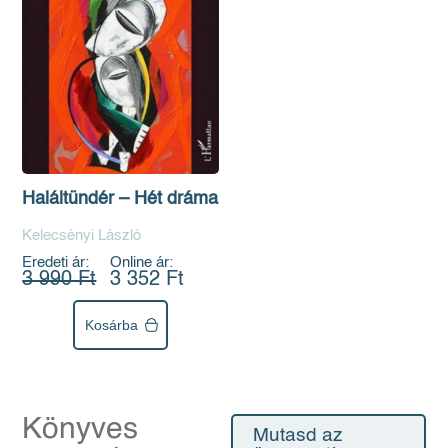
Haláltündér – Hét dráma
Kelecsényi László
Eredeti ár:
Online ár:
3 990 Ft
3 352 Ft
Kosárba
Könyves
Mutasd az