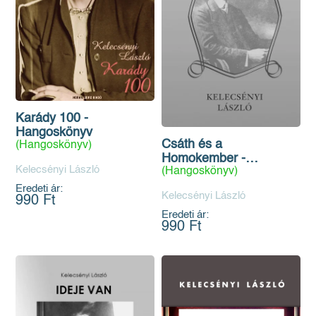
Karády 100 -
Hangoskönyv
Csáth és a
(Hangoskönyv)
Homokember -
Kelecsényi László
(Hangoskönyv)
Hangoskönyv
Eredeti ár:
Kelecsényi László
990 Ft
Eredeti ár:
990 Ft