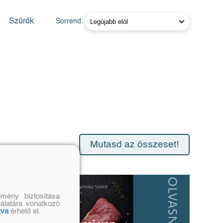
Szűrők
Sorrend:
Mutasd az összeset!
mény biztosítása
nálatára vonatkozó
tva
érhető el.