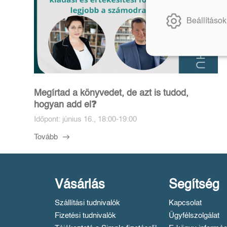
Beállítások
Megírtad a könyvedet, de azt is tudod,
hogyan add el❓️
Időpont: június 16., 18:00-19:00
Tovább
Vásárlás
Segítség
Szállítási tudnivalók
Kapcsolat
Fizetési tudnivalók
Ügyfélszolgálat