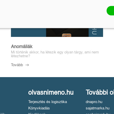
Anomáliák
Mi történik akkor, ha létezik egy olyan tárgy, ami nem
létezhetne?
Tovább
olvasnimeno.hu
További o
Terjesztés és logisztika
dnapro.hu
Könyvkiadás
sajatmarka.hu