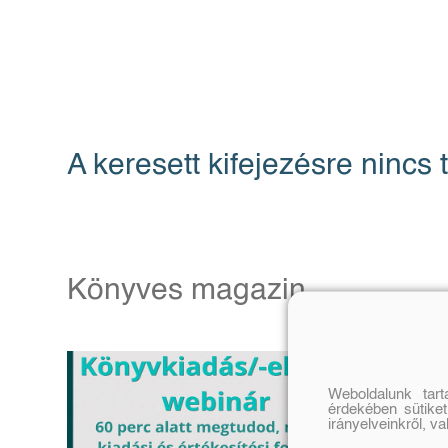
A keresett kifejezésre nincs t
Könyves magazin
Weboldalunk tar
érdekében sütiket
irányelveinkről, v