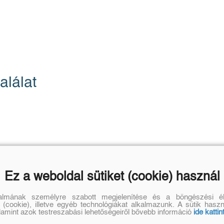
alálat
Ez a weboldal sütiket (cookie) használ
talmának személyre szabott megjelenítése és a böngészési él
 (cookie), illetve egyéb technológiákat alkalmazunk. A sütik hasz
alamint azok testreszabási lehetőségeiről bővebb információ
ide kattin