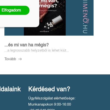
Elfogadom
...és mi van ha mégis?
...a legrosszabb helyzetből is lehet kiút...
Tovább
ldalaink
Kérdésed van?
Ügyfélszolgálat elérhetősége:
Munkanapokon 9:00-16:00