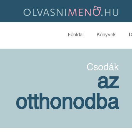
Főoldal
Könyvek
D
Csodák
az
otthonodba