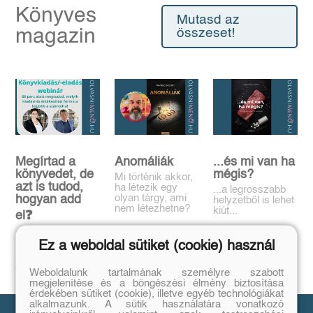
Könyves
Mutasd az
magazin
összeset!
Megírtad a
Anomáliák
...és mi van ha
könyvedet, de
mégis?
Mi történik akkor,
azt is tudod,
ha létezik egy
...a legrosszabb
olyan tárgy, ami
hogyan add
helyzetből is lehet
nem létezhetne?
kiút...
el❓️
Tovább
Tovább
Időpont: június
Ez a weboldal sütiket (cookie) használ
16., 18:00-19:00
Tovább
Weboldalunk tartalmának személyre szabott
megjelenítése és a böngészési élmény biztosítása
érdekében sütiket (cookie), illetve egyéb technológiákat
alkalmazunk. A sütik használatára vonatkozó