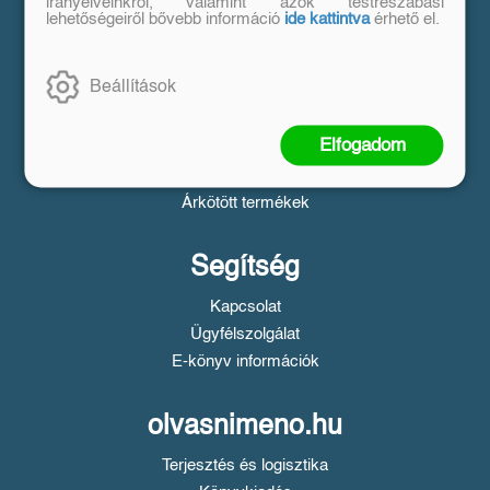
Vásárlás
irányelveinkről, valamint azok testreszabási
lehetőségeiről bővebb információ
ide kattintva
érhető el.
Szállítási tudnivalók
Fizetési tudnivalók
Beállítások
Tájékoztató a Simple fizetésről
Üzletszabályzat
Elfogadom
Adatvédelem
Süti beállítások
Árkötött termékek
Segítség
Kapcsolat
Ügyfélszolgálat
E-könyv információk
olvasnimeno.hu
Terjesztés és logisztika