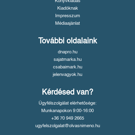
Könyvkiadás
Kiadóknak
Impresszum
Médiaajánlat
További oldalaink
dnapro.hu
sajatmarka.hu
csabaimark.hu
jelenvagyok.hu
Kérdésed van?
Ügyfélszolgálat elérhetősége:
Munkanapokon 9:00-16:00
+36 70 949 2665
ugyfelszolgalat@olvasnimeno.hu