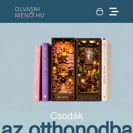
Csodák
az otthonodba