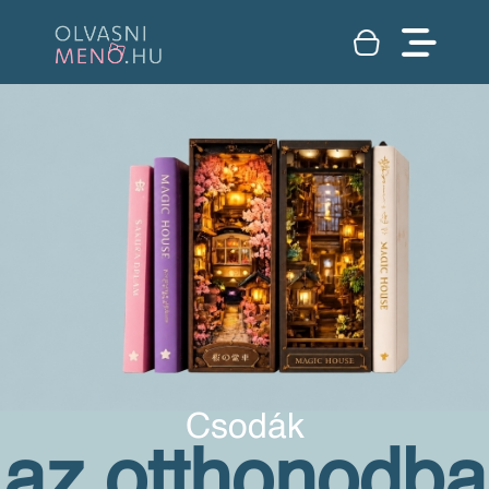
Csodák
az otthonodba