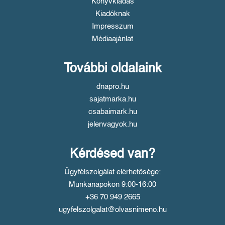
Könyvkiadás
Kiadóknak
Impresszum
Médiaajánlat
További oldalaink
dnapro.hu
sajatmarka.hu
csabaimark.hu
jelenvagyok.hu
Kérdésed van?
Ügyfélszolgálat elérhetősége:
Munkanapokon 9:00-16:00
+36 70 949 2665
ugyfelszolgalat@olvasnimeno.hu