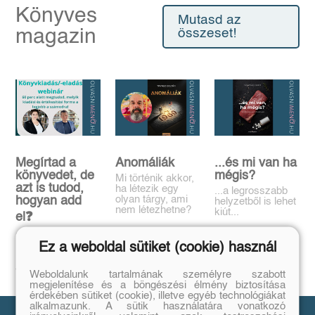
Könyves
Mutasd az
magazin
összeset!
Megírtad a
Anomáliák
...és mi van ha
könyvedet, de
mégis?
Mi történik akkor,
azt is tudod,
ha létezik egy
...a legrosszabb
olyan tárgy, ami
hogyan add
helyzetből is lehet
nem létezhetne?
kiút...
el❓️
Tovább
Tovább
Időpont: június
Ez a weboldal sütiket (cookie) használ
16., 18:00-19:00
Tovább
Weboldalunk tartalmának személyre szabott
megjelenítése és a böngészési élmény biztosítása
érdekében sütiket (cookie), illetve egyéb technológiákat
alkalmazunk. A sütik használatára vonatkozó