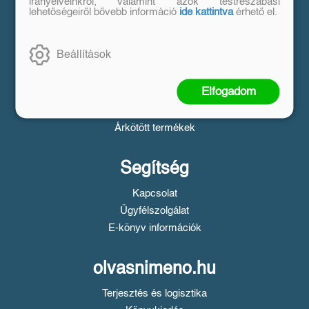
Vásárlás
irányelveinkről, valamint azok testreszabási
lehetőségeiről bővebb információ
ide kattintva
érhető el.
Szállítási tudnivalók
Fizetési tudnivalók
Beállítások
Tájékoztató a Simple fizetésről
Üzletszabályzat
Elfogadom
Adatvédelem
Süti beállítások
Árkötött termékek
Segítség
Kapcsolat
Ügyfélszolgálat
E-könyv információk
olvasnimeno.hu
Terjesztés és logisztika