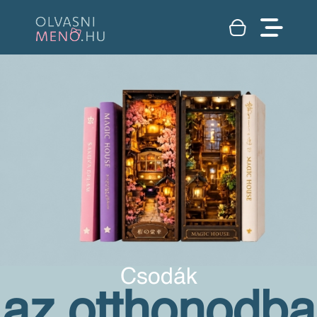
Csodák
az otthonodba