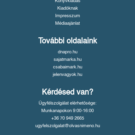
Könyvkiadás
Kiadóknak
Impresszum
Médiaajánlat
További oldalaink
dnapro.hu
sajatmarka.hu
csabaimark.hu
jelenvagyok.hu
Kérdésed van?
Ügyfélszolgálat elérhetősége:
Munkanapokon 9:00-16:00
+36 70 949 2665
ugyfelszolgalat@olvasnimeno.hu