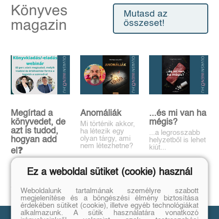
Könyves
Mutasd az
magazin
összeset!
Megírtad a
Anomáliák
...és mi van ha
könyvedet, de
mégis?
Mi történik akkor,
azt is tudod,
ha létezik egy
...a legrosszabb
olyan tárgy, ami
hogyan add
helyzetből is lehet
nem létezhetne?
kiút...
el❓️
Tovább
Tovább
Időpont: június
Ez a weboldal sütiket (cookie) használ
16., 18:00-19:00
Tovább
Weboldalunk tartalmának személyre szabott
megjelenítése és a böngészési élmény biztosítása
érdekében sütiket (cookie), illetve egyéb technológiákat
alkalmazunk. A sütik használatára vonatkozó