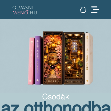
Csodák
az otthonodba