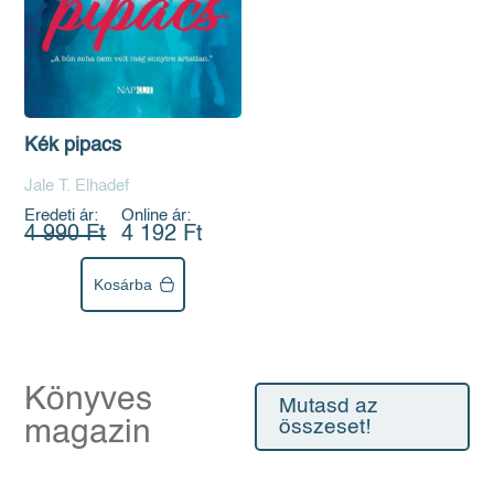
Kék pipacs
Jale T. Elhadef
Eredeti ár:
Online ár:
4 990 Ft
4 192 Ft
Kosárba
Könyves
Mutasd az
magazin
összeset!