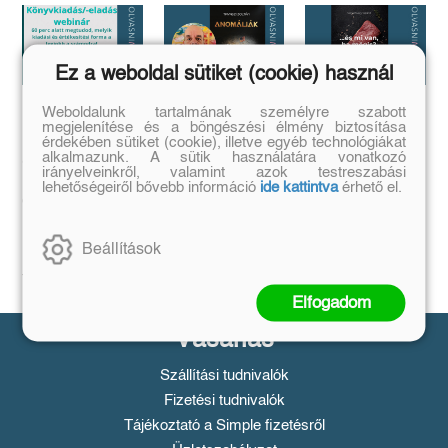
Ez a weboldal sütiket (cookie) használ
Weboldalunk tartalmának személyre szabott
Megírtad a
Anomáliák
...és mi van ha
megjelenítése és a böngészési élmény biztosítása
könyvedet, de
mégis?
érdekében sütiket (cookie), illetve egyéb technológiákat
Mi történik akkor,
alkalmazunk. A sütik használatára vonatkozó
azt is tudod,
ha létezik egy
...a legrosszabb
irányelveinkről, valamint azok testreszabási
olyan tárgy, ami
hogyan add
helyzetből is lehet
lehetőségeiről bővebb információ
ide kattintva
érhető el.
nem létezhetne?
kiút...
el❓️
Tovább
Tovább
Időpont: június
16., 18:00-19:00
Beállítások
Tovább
Elfogadom
Vásárlás
Szállítási tudnivalók
Fizetési tudnivalók
Tájékoztató a Simple fizetésről