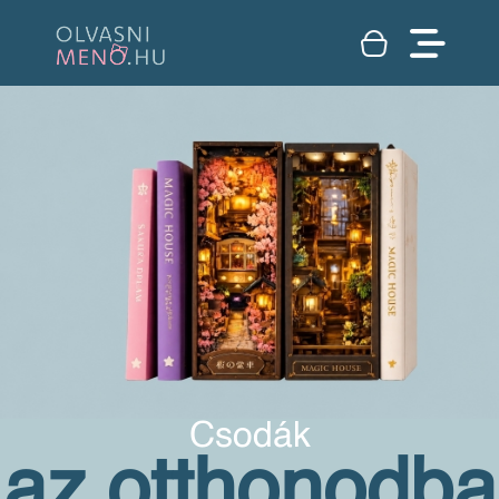
Csodák
az otthonodba