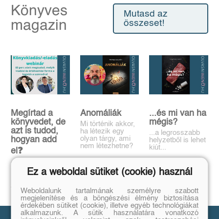
Könyves
Mutasd az
magazin
összeset!
Megírtad a
Anomáliák
...és mi van ha
könyvedet, de
mégis?
Mi történik akkor,
azt is tudod,
ha létezik egy
...a legrosszabb
olyan tárgy, ami
hogyan add
helyzetből is lehet
nem létezhetne?
kiút...
el❓️
Tovább
Tovább
Időpont: június
Ez a weboldal sütiket (cookie) használ
16., 18:00-19:00
Tovább
Weboldalunk tartalmának személyre szabott
megjelenítése és a böngészési élmény biztosítása
érdekében sütiket (cookie), illetve egyéb technológiákat
alkalmazunk. A sütik használatára vonatkozó