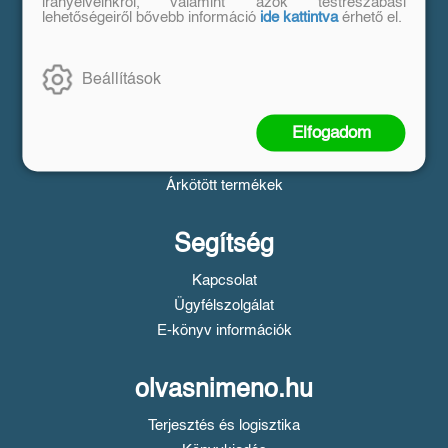
Vásárlás
irányelveinkről, valamint azok testreszabási
lehetőségeiről bővebb információ
ide kattintva
érhető el.
Szállítási tudnivalók
Fizetési tudnivalók
Beállítások
Tájékoztató a Simple fizetésről
Üzletszabályzat
Elfogadom
Adatvédelem
Süti beállítások
Árkötött termékek
Segítség
Kapcsolat
Ügyfélszolgálat
E-könyv információk
olvasnimeno.hu
Terjesztés és logisztika