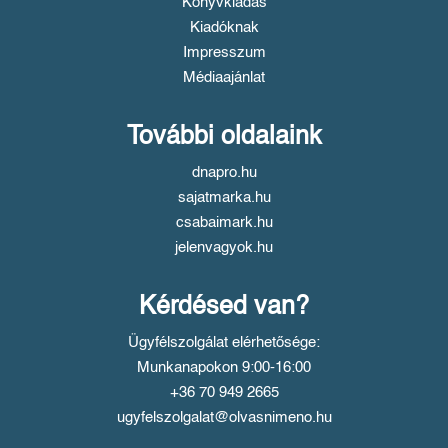
Könyvkiadás
Kiadóknak
Impresszum
Médiaajánlat
További oldalaink
dnapro.hu
sajatmarka.hu
csabaimark.hu
jelenvagyok.hu
Kérdésed van?
Ügyfélszolgálat elérhetősége:
Munkanapokon 9:00-16:00
+36 70 949 2665
ugyfelszolgalat@olvasnimeno.hu