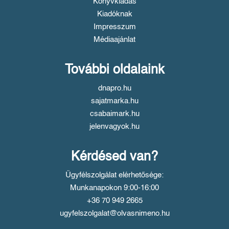
Könyvkiadás
Kiadóknak
Impresszum
Médiaajánlat
További oldalaink
dnapro.hu
sajatmarka.hu
csabaimark.hu
jelenvagyok.hu
Kérdésed van?
Ügyfélszolgálat elérhetősége:
Munkanapokon 9:00-16:00
+36 70 949 2665
ugyfelszolgalat@olvasnimeno.hu