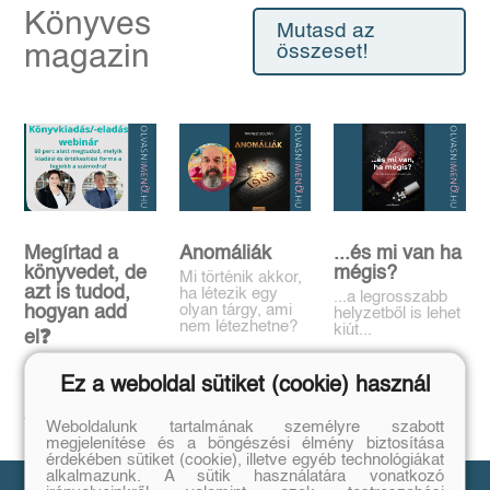
Könyves
Mutasd az
magazin
összeset!
Megírtad a
Anomáliák
...és mi van ha
könyvedet, de
mégis?
Mi történik akkor,
azt is tudod,
ha létezik egy
...a legrosszabb
olyan tárgy, ami
hogyan add
helyzetből is lehet
nem létezhetne?
kiút...
el❓️
Tovább
Tovább
Időpont: június
Ez a weboldal sütiket (cookie) használ
16., 18:00-19:00
Tovább
Weboldalunk tartalmának személyre szabott
megjelenítése és a böngészési élmény biztosítása
érdekében sütiket (cookie), illetve egyéb technológiákat
alkalmazunk. A sütik használatára vonatkozó