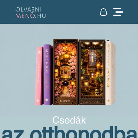
Csodák
az otthonodba