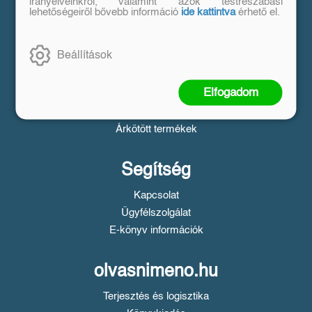
Vásárlás
irányelveinkről, valamint azok testreszabási
lehetőségeiről bővebb információ
ide kattintva
érhető el.
Szállítási tudnivalók
Fizetési tudnivalók
Beállítások
Tájékoztató a Simple fizetésről
Üzletszabályzat
Elfogadom
Adatvédelem
Süti beállítások
Árkötött termékek
Segítség
Kapcsolat
Ügyfélszolgálat
E-könyv információk
olvasnimeno.hu
Terjesztés és logisztika