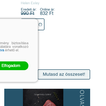
Helen Exley
Eredeti ár:
Online ár:
990 Ft
832 Ft
Kosárba
mény biztosítása
nálatára vonatkozó
tva
érhető el.
Elfogadom
Mutasd az összeset!