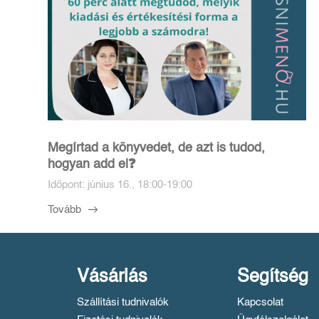
Megírtad a könyvedet, de azt is tudod,
hogyan add el❓️
Időpont: június 16., 18:00-19:00
Tovább
Vásárlás
Segítség
Szállítási tudnivalók
Kapcsolat