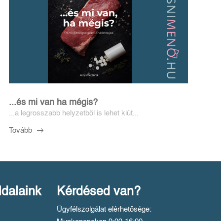
...és mi van ha mégis?
...a legrosszabb helyzetből is lehet kiút...
Tovább
ldalaink
Kérdésed van?
Ügyfélszolgálat elérhetősége: