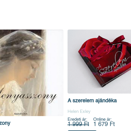
A szerelem ajándéka
Helen Exley
Eredeti ár:
Online ár:
zony
1 999 Ft
1 679 Ft