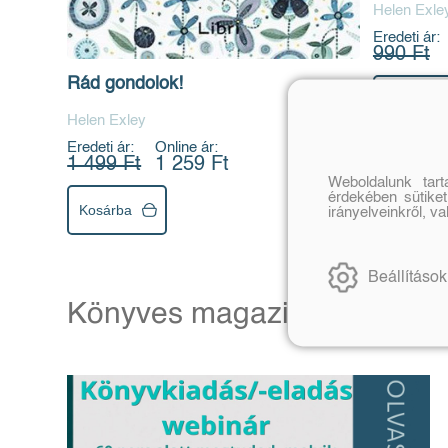
Helen Exle
Eredeti ár:
990 Ft
Rád gondolok!
Kosárba
Helen Exley
Eredeti ár:
Online ár:
1 499 Ft
1 259 Ft
Weboldalunk tar
érdekében sütiket
Kosárba
irányelveinkről, v
Beállítások
Könyves magazin