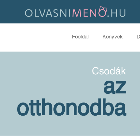
Főoldal
Könyvek
D
Csodák
az
otthonodba