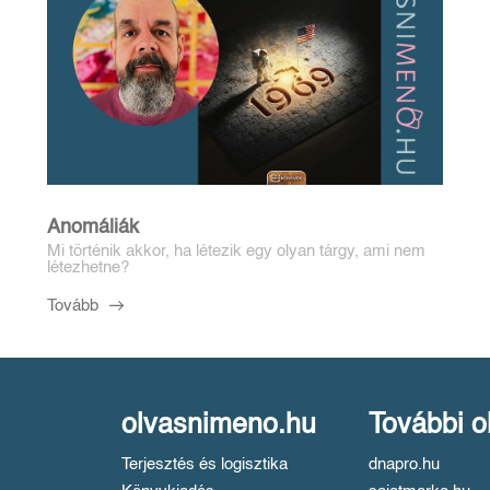
Anomáliák
Mi történik akkor, ha létezik egy olyan tárgy, ami nem
létezhetne?
Tovább
olvasnimeno.hu
További o
Terjesztés és logisztika
dnapro.hu