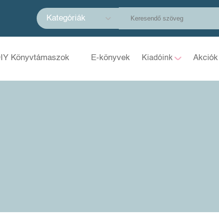
Kategóriák
IY Könyvtámaszok
E-könyvek
Akciók
Kiadóink