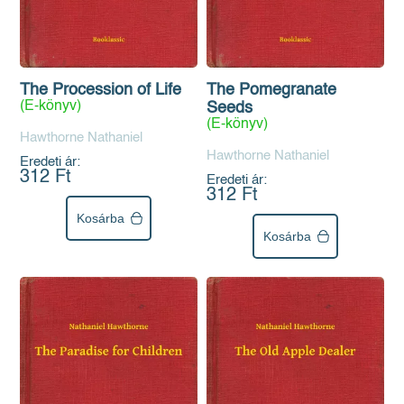
The Procession of Life
The Pomegranate
(E-könyv)
Seeds
(E-könyv)
Hawthorne Nathaniel
Hawthorne Nathaniel
Eredeti ár:
312 Ft
Eredeti ár:
312 Ft
Kosárba
Kosárba