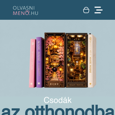
Csodák
az otthonodba