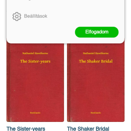
Eredeti ár:
Eredeti ár:
312 Ft
312 Ft
Beállítások
Kosárba
Kosárba
Elfogadom
The Sister-years
The Shaker Bridal