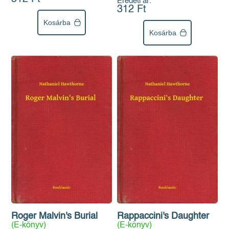
Eredeti ár:
312 Ft
Kosárba
Kosárba
Roger Malvin's Burial
Rappaccini's Daughter
(E-könyv)
(E-könyv)