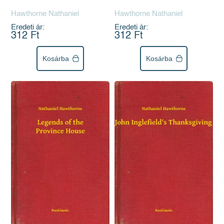
Hawthorne Nathaniel
Hawthorne Nathaniel
Eredeti ár:
Eredeti ár:
312 Ft
312 Ft
Kosárba
Kosárba