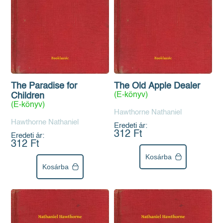
The Paradise for
The Old Apple Dealer
(E-könyv)
Children
(E-könyv)
Hawthorne Nathaniel
Hawthorne Nathaniel
Eredeti ár:
312 Ft
Eredeti ár:
312 Ft
Kosárba
Kosárba