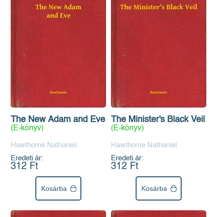
The New Adam and Eve
The Minister's Black Veil
(E-könyv)
(E-könyv)
Hawthorne Nathaniel
Hawthorne Nathaniel
Eredeti ár:
Eredeti ár:
312 Ft
312 Ft
Kosárba
Kosárba