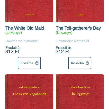
The White Old Maid
The Toll-gatherer's Day
(E-könyv)
(E-könyv)
Hawthorne Nathaniel
Hawthorne Nathaniel
Eredeti ár:
Eredeti ár:
312 Ft
312 Ft
Kosárba
Kosárba