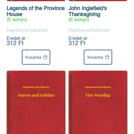
Legends of the Province
John Inglefield's
House
Thanksgiving
(E-könyv)
(E-könyv)
Hawthorne Nathaniel
Hawthorne Nathaniel
Eredeti ár:
Eredeti ár:
312 Ft
312 Ft
Kosárba
Kosárba