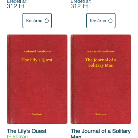
Eredeti ár:
Eredeti ár:
312 Ft
312 Ft
Kosárba
Kosárba
The Lily's Quest
The Journal of a Solitary
(E-könyv)
Man