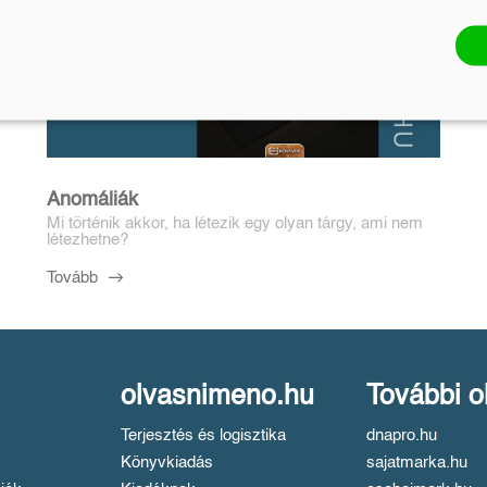
Anomáliák
Mi történik akkor, ha létezik egy olyan tárgy, ami nem
létezhetne?
Tovább
olvasnimeno.hu
További o
Terjesztés és logisztika
dnapro.hu
Könyvkiadás
sajatmarka.hu