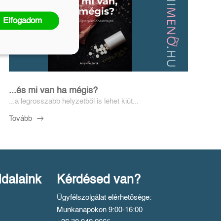
Elfogadom
...és mi van ha mégis?
...a legrosszabb helyzetből is lehet kiút...
Tovább
ldalaink
Kérdésed van?
Ügyfélszolgálat elérhetősége:
Munkanapokon 9:00-16:00