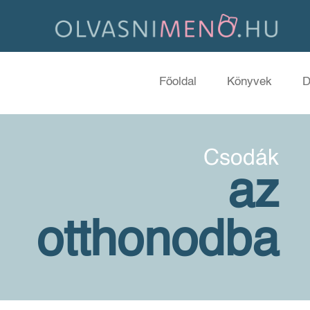
Főoldal
Könyvek
D
Csodák
az
otthonodba