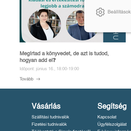
Beállítások
Megírtad a könyvedet, de azt is tudod,
hogyan add el❓️
Időpont: június 16., 18:00-19:00
Tovább
Vásárlás
Segítség
Szállítási tudnivalók
Kapcsolat
Fizetési tudnivalók
Ügyfélszolgálat