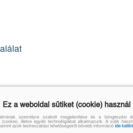
alálat
Ez a weboldal sütiket (cookie) használ
talmának személyre szabott megjelenítése és a böngészési él
 (cookie), illetve egyéb technológiákat alkalmazunk. A sütik hasz
alamint azok testreszabási lehetőségeiről bővebb információ
ide kattin