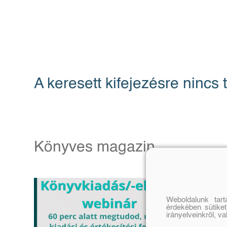
A keresett kifejezésre nincs t
Könyves magazin
Weboldalunk tar
érdekében sütiket
irányelveinkről, v