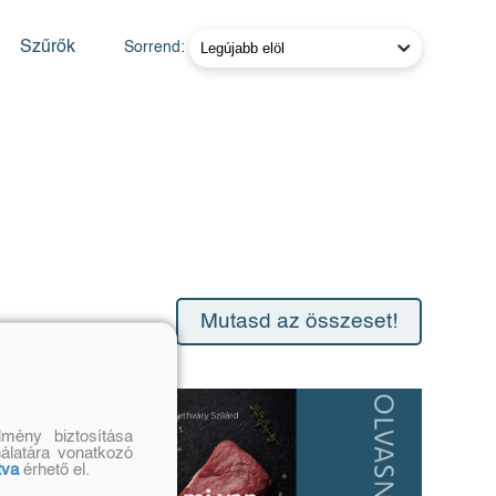
Szűrők
Sorrend:
Mutasd az összeset!
mény biztosítása
nálatára vonatkozó
tva
érhető el.