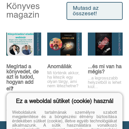
Könyves
Mutasd az
magazin
összeset!
Megírtad a
Anomáliák
...és mi van ha
könyvedet, de
mégis?
Mi történik akkor,
azt is tudod,
ha létezik egy
...a legrosszabb
olyan tárgy, ami
hogyan add
helyzetből is lehet
nem létezhetne?
kiút...
el❓️
Tovább
Tovább
Időpont: június
Ez a weboldal sütiket (cookie) használ
16., 18:00-19:00
Tovább
Weboldalunk tartalmának személyre szabott
megjelenítése és a böngészési élmény biztosítása
érdekében sütiket (cookie), illetve egyéb technológiákat
alkalmazunk. A sütik használatára vonatkozó