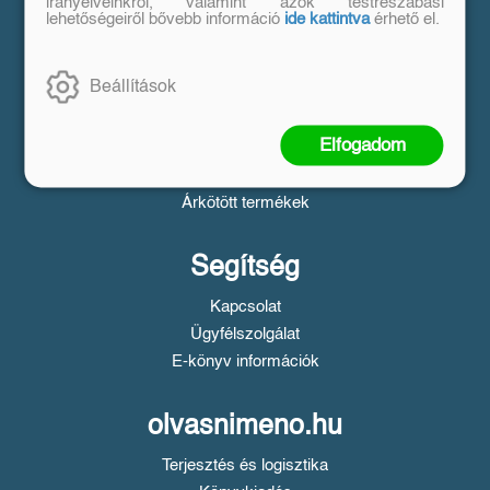
Vásárlás
irányelveinkről, valamint azok testreszabási
lehetőségeiről bővebb információ
ide kattintva
érhető el.
Szállítási tudnivalók
Fizetési tudnivalók
Beállítások
Tájékoztató a Simple fizetésről
Üzletszabályzat
Elfogadom
Adatvédelem
Süti beállítások
Árkötött termékek
Segítség
Kapcsolat
Ügyfélszolgálat
E-könyv információk
olvasnimeno.hu
Terjesztés és logisztika