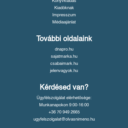
Könyvkiadás
Kiadóknak
Impresszum
Médiaajánlat
További oldalaink
dnapro.hu
sajatmarka.hu
csabaimark.hu
jelenvagyok.hu
Kérdésed van?
Ügyfélszolgálat elérhetősége:
Munkanapokon 9:00-16:00
+36 70 949 2665
ugyfelszolgalat@olvasnimeno.hu