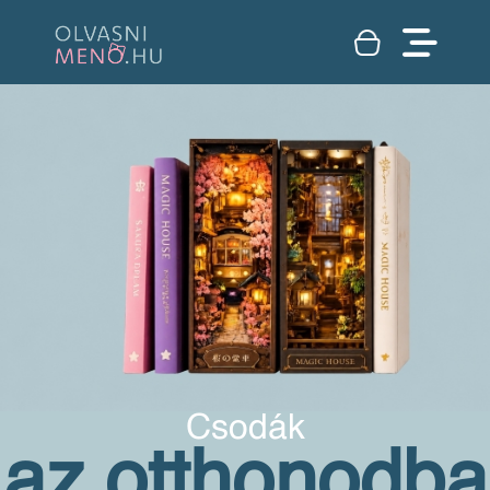
Csodák
az otthonodba