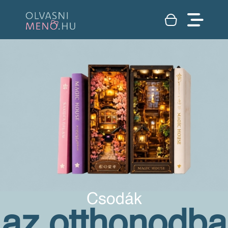
Csodák
az otthonodba