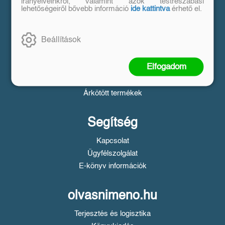
Vásárlás
irányelveinkről, valamint azok testreszabási
lehetőségeiről bővebb információ
ide kattintva
érhető el.
Szállítási tudnivalók
Fizetési tudnivalók
Beállítások
Tájékoztató a Simple fizetésről
Üzletszabályzat
Elfogadom
Adatvédelem
Süti beállítások
Árkötött termékek
Segítség
Kapcsolat
Ügyfélszolgálat
E-könyv információk
olvasnimeno.hu
Terjesztés és logisztika