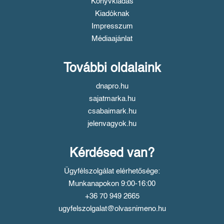
Könyvkiadás
Kiadóknak
Impresszum
Médiaajánlat
További oldalaink
dnapro.hu
sajatmarka.hu
csabaimark.hu
jelenvagyok.hu
Kérdésed van?
Ügyfélszolgálat elérhetősége:
Munkanapokon 9:00-16:00
+36 70 949 2665
ugyfelszolgalat@olvasnimeno.hu