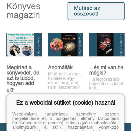
Könyves
Mutasd az
magazin
összeset!
Megírtad a
Anomáliák
...és mi van ha
könyvedet, de
mégis?
Mi történik akkor,
azt is tudod,
ha létezik egy
...a legrosszabb
olyan tárgy, ami
hogyan add
helyzetből is lehet
nem létezhetne?
kiút...
el❓️
Tovább
Tovább
Időpont: június
Ez a weboldal sütiket (cookie) használ
16., 18:00-19:00
Tovább
Weboldalunk tartalmának személyre szabott
megjelenítése és a böngészési élmény biztosítása
érdekében sütiket (cookie), illetve egyéb technológiákat
alkalmazunk. A sütik használatára vonatkozó