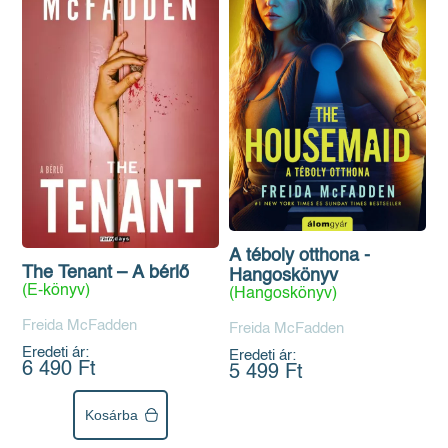
A téboly otthona -
The Tenant – A bérlő
Hangoskönyv
(E-könyv)
(Hangoskönyv)
Freida McFadden
Freida McFadden
Eredeti ár:
Eredeti ár:
6 490 Ft
5 499 Ft
Kosárba