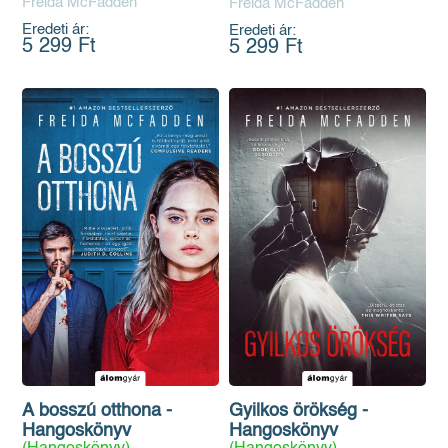
Freida McFadden
Freida McFadden
Eredeti ár:
Eredeti ár:
5 299 Ft
5 299 Ft
A bosszú otthona -
Gyilkos örökség -
Hangoskönyv
Hangoskönyv