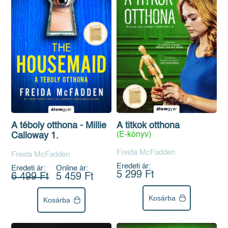
A titkok otthona
A téboly otthona - Millie
(E-könyv)
Calloway 1.
Freida McFadden
Freida McFadden
Eredeti ár:
Eredeti ár:
Online ár:
5 299 Ft
6 499 Ft
5 459 Ft
Kosárba
Kosárba