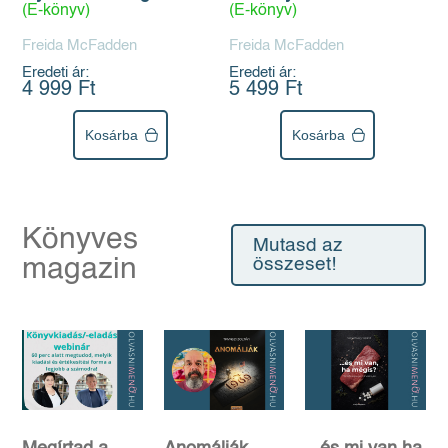
(E-könyv)
(E-könyv)
Freida McFadden
Freida McFadden
Eredeti ár:
Eredeti ár:
4 999 Ft
5 499 Ft
Kosárba
Kosárba
Könyves
Mutasd az
magazin
összeset!