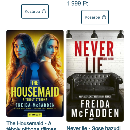
1 999 Ft
Kosárba
Kosárba
The Housemaid - A
Never lie - Sose hazudj
téboly otthona (filmes