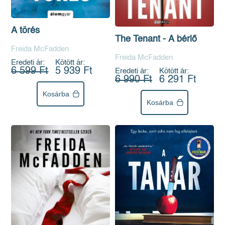
A törés
The Tenant - A bérlő
Freida McFadden
Freida McFadden
Eredeti ár:
Kötött ár:
6 599 Ft
5 939 Ft
Eredeti ár:
Kötött ár:
6 990 Ft
6 291 Ft
Kosárba
Kosárba