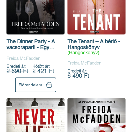
The Dinner Party - A
The Tenant – A bérlő -
vacsoraparti - Egy
Hangoskönyv
(Hangoskönyv)
interaktív thriller
Freida McFadden
Freida McFadden
Eredeti ár:
Kötött ár:
2 690 Ft
2 421 Ft
Eredeti ár:
6 490 Ft
Előrendelem