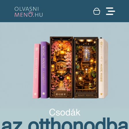
Csodák
az otthonodba