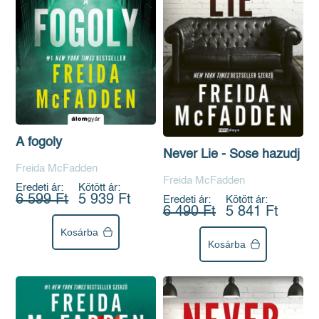
A fogoly
Never Lie - Sose hazudj
Freida McFadden
Freida McFadden
Eredeti ár:
Kötött ár:
6 599 Ft
5 939 Ft
Eredeti ár:
Kötött ár:
6 490 Ft
5 841 Ft
Kosárba
Kosárba