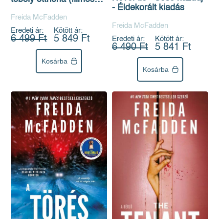
- Éldekorált kiadás
borítóval)
Freida McFadden
Freida McFadden
Eredeti ár:
Kötött ár:
6 499 Ft
5 849 Ft
Eredeti ár:
Kötött ár:
6 490 Ft
5 841 Ft
Kosárba
Kosárba