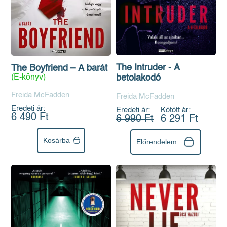
The Intruder - A
The Boyfriend – A barát
(E-könyv)
betolakodó
Freida McFadden
Freida McFadden
Eredeti ár:
Eredeti ár:
Kötött ár:
6 490 Ft
6 990 Ft
6 291 Ft
Kosárba
Előrendelem