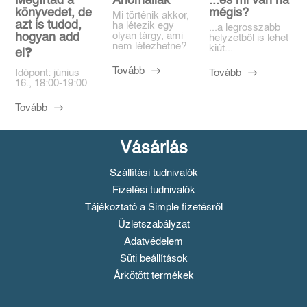
Megírtad a
Anomáliák
...és mi van ha
könyvedet, de
mégis?
Mi történik akkor,
azt is tudod,
ha létezik egy
...a legrosszabb
olyan tárgy, ami
hogyan add
helyzetből is lehet
nem létezhetne?
kiút...
el❓️
Tovább
Tovább
Időpont: június
16., 18:00-19:00
Tovább
Vásárlás
Szállítási tudnivalók
Fizetési tudnivalók
Tájékoztató a Simple fizetésről
Üzletszabályzat
Adatvédelem
Süti beállítások
Árkötött termékek