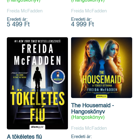
(Hangoskönyv)
(Hangoskönyv)
Freida McFadden
Freida McFadden
Eredeti ár:
Eredeti ár:
5 499 Ft
4 999 Ft
The Housemaid -
Hangoskönyv
(Hangoskönyv)
Freida McFadden
Eredeti ár:
A tökéletes fiú