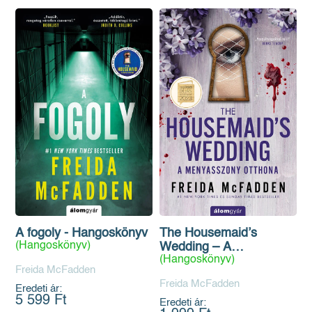
A fogoly - Hangoskönyv
The Housemaid’s
(Hangoskönyv)
Wedding – A
(Hangoskönyv)
menyasszony otthona -
Freida McFadden
Hangoskönyv
Freida McFadden
Eredeti ár:
5 599 Ft
Eredeti ár: