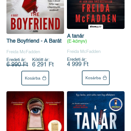
A tanár
The Boyfriend - A Barát
(E-könyv)
Freida McFadden
Freida McFadden
Eredeti ár:
Eredeti ár:
Kötött ár:
4 999 Ft
6 990 Ft
6 291 Ft
Kosárba
Kosárba