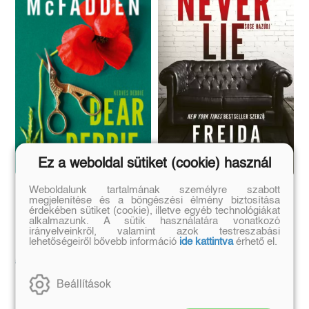
Ez a weboldal sütiket (cookie) használ
Weboldalunk tartalmának személyre szabott
Dear Debbie - Kedves
Never Lie – Sose hazudj
megjelenítése és a böngészési élmény biztosítása
(E-könyv)
Debbie
érdekében sütiket (cookie), illetve egyéb technológiákat
alkalmazunk. A sütik használatára vonatkozó
Freida McFadden
irányelveinkről, valamint azok testreszabási
Freida McFadden
lehetőségeiről bővebb információ
ide kattintva
érhető el.
Eredeti ár:
Eredeti ár:
Kötött ár:
5 490 Ft
6 990 Ft
6 291 Ft
Beállítások
Kosárba
Előrendelem