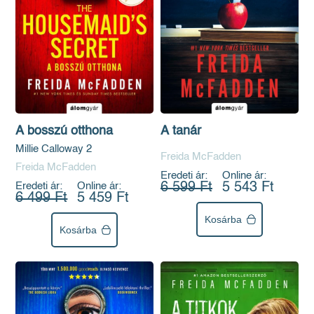
A bosszú otthona
A tanár
Millie Calloway 2
Freida McFadden
Freida McFadden
Eredeti ár:
Online ár:
Eredeti ár:
Online ár:
6 599 Ft
5 543 Ft
6 499 Ft
5 459 Ft
Kosárba
Kosárba