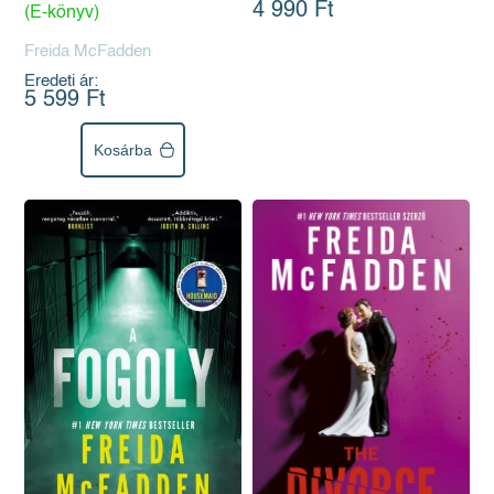
4 990 Ft
(E-könyv)
Freida McFadden
Eredeti ár:
5 599 Ft
Kosárba