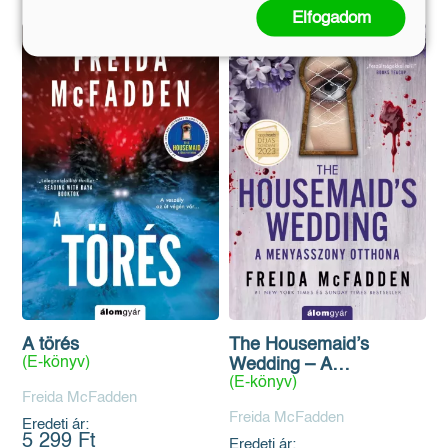
Elfogadom
A törés
The Housemaid’s
(E-könyv)
Wedding – A
(E-könyv)
menyasszony otthona
Freida McFadden
Freida McFadden
Eredeti ár:
5 299 Ft
Eredeti ár: