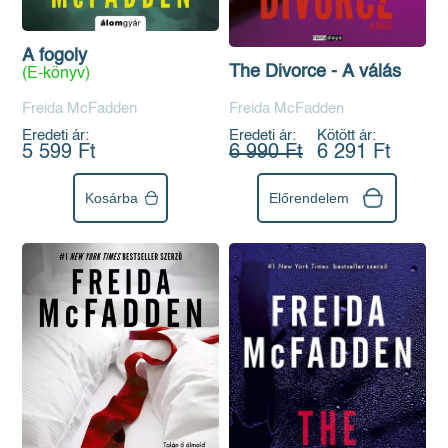
A fogoly
The Divorce - A válás
(E-könyv)
Freida McFadden
Freida McFadden
Eredeti ár:
Eredeti ár:
Kötött ár:
5 599 Ft
6 990 Ft
6 291 Ft
Kosárba
Előrendelem