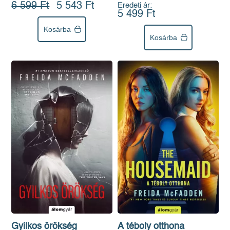
6 599 Ft
5 543 Ft
Eredeti ár:
5 499 Ft
Kosárba
Kosárba
Gyilkos örökség
A téboly otthona