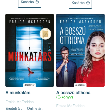
Kosárba
Kosárba
A bosszú otthona
A munkatárs
(E-könyv)
Freida McFadden
Freida McFadden
Eredeti ár:
Online ár: