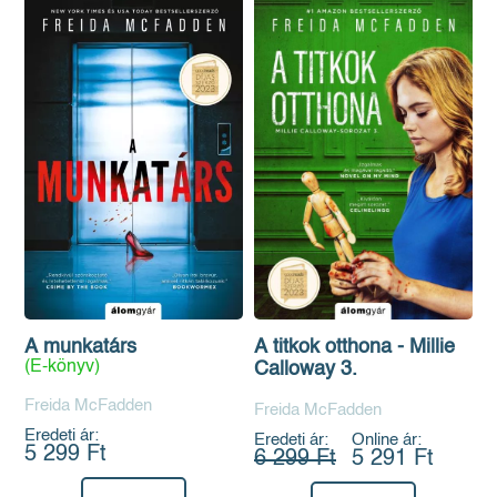
A munkatárs
A titkok otthona - Millie
(E-könyv)
Calloway 3.
Freida McFadden
Freida McFadden
Eredeti ár:
Eredeti ár:
Online ár:
5 299 Ft
6 299 Ft
5 291 Ft