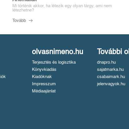
Mi történik akkor, ha létezik egy olyan tárgy, ami nem
létezhetne?
Tovább
olvasnimeno.hu
További o
Terjesztés és logisztika
dnapro.hu
Könyvkiadás
sajatmarka.hu
iók
Kiadóknak
csabaimark.hu
Impresszum
jelenvagyok.hu
Médiaajánlat