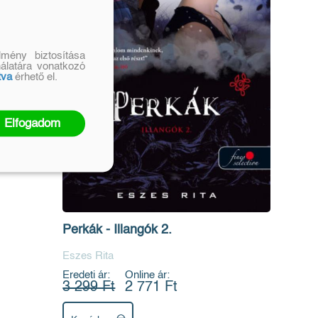
mény biztosítása
nálatára vonatkozó
tva
érhető el.
Elfogadom
Perkák - Illangók 2.
Eszes Rita
Eredeti ár:
Online ár:
3 299 Ft
2 771 Ft