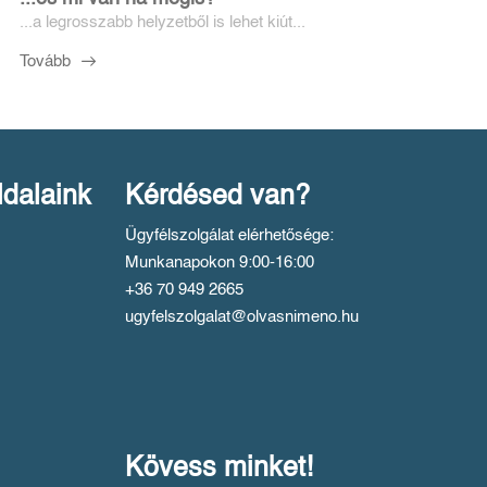
...a legrosszabb helyzetből is lehet kiút...
Tovább
ldalaink
Kérdésed van?
Ügyfélszolgálat elérhetősége:
Munkanapokon 9:00-16:00
+36 70 949 2665
ugyfelszolgalat@olvasnimeno.hu
Kövess minket!