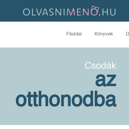
Főoldal
Könyvek
D
Csodák
az
otthonodba