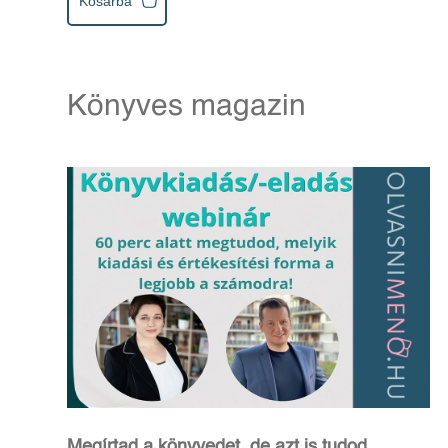
Kosárba
Könyves magazin
Megírtad a könyvedet, de azt is tudod,