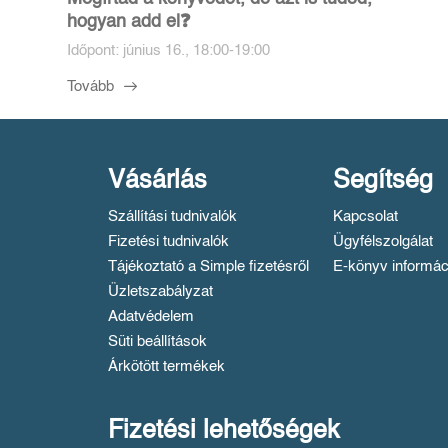
hogyan add el❓️
Időpont: június 16., 18:00-19:00
Tovább
Vásárlás
Segítség
Szállítási tudnivalók
Kapcsolat
Fizetési tudnivalók
Ügyfélszolgálat
Tájékoztató a Simple fizetésről
E-könyv informác
Üzletszabályzat
Adatvédelem
Süti beállítások
Árkötött termékek
Fizetési lehetőségek