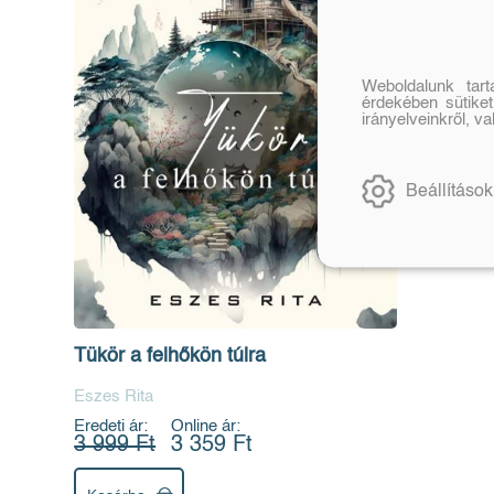
Weboldalunk tar
érdekében sütiket
irányelveinkről, v
Beállítások
Tükör a felhőkön túlra
Eszes Rita
Eredeti ár:
Online ár:
3 999 Ft
3 359 Ft