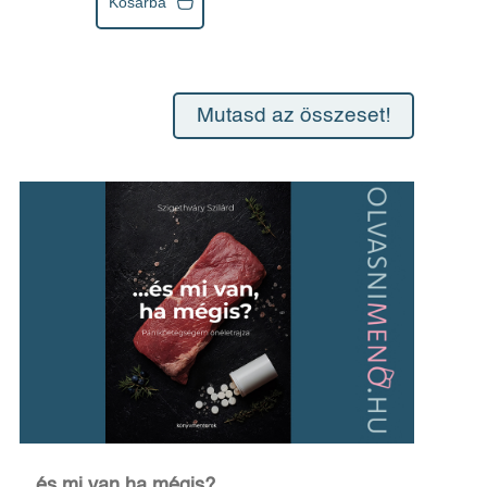
Kosárba
Mutasd az összeset!
...és mi van ha mégis?