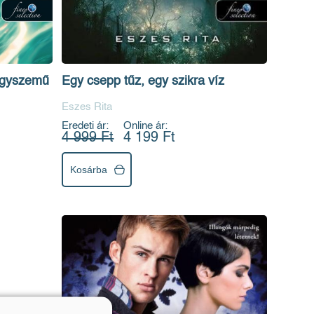
ngyszemű
Egy csepp tűz, egy szikra víz
Eszes Rita
Eredeti ár:
Online ár:
4 999 Ft
4 199 Ft
Kosárba