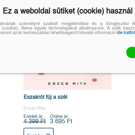
Ez a weboldal sütiket (cookie) használ
talmának személyre szabott megjelenítése és a böngészési él
 (cookie), illetve egyéb technológiákat alkalmazunk. A sütik hasz
alamint azok testreszabási lehetőségeiről bővebb információ
ide kattin
Északról fúj a szél
Eszes Rita
Eredeti ár:
Online ár:
4 399 Ft
3 695 Ft