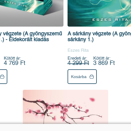
y végzete (A gyöngyszemű
A sárkány végzete (A gyö
.) - Éldekorált kiadás
sárkány 1.)
Eszes Rita
Kötött ár:
Eredeti ár:
Kötött ár:
4 769 Ft
4 299 Ft
3 869 Ft
Kosárba