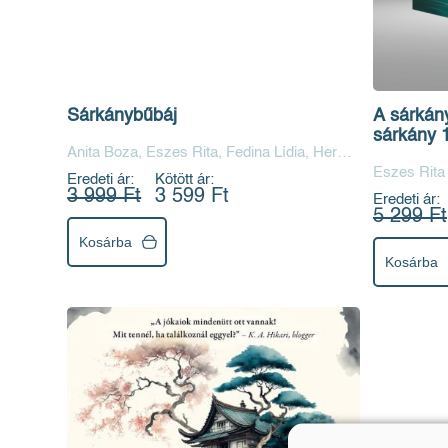
Sárkánybűbáj
A sárkán
sárkány 1
Anita Boza, Eszes Rita, Fedina Lídia, Hercz
Júlia, Heteira, Livits Réka, On Sai, Rácz-
Eszes Rita
Eredeti ár:
Kötött ár:
Stefán Tibor, Rezeda Réka, Szabó Krisztina
3 999 Ft
3 599 Ft
Eredeti ár:
5 299 Ft
Kosárba
Kosárba