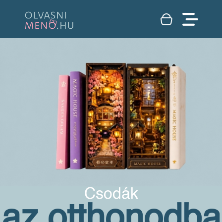
Csodák
az otthonodba