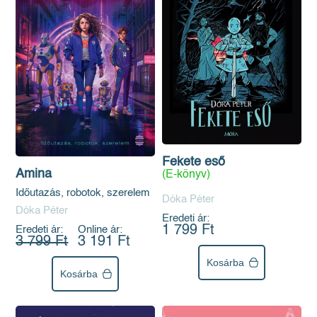
Fekete eső
Amina
(E-könyv)
Időutazás, robotok, szerelem
Dóka Péter
Dóka Péter
Eredeti ár:
1 799 Ft
Eredeti ár:
Online ár:
3 799 Ft
3 191 Ft
Kosárba
Kosárba