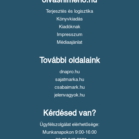
olvasnimeno.hu
Terjesztés és logisztika
Könyvkiadás
Kiadóknak
Impresszum
Médiaajánlat
További oldalaink
dnapro.hu
sajatmarka.hu
csabaimark.hu
jelenvagyok.hu
Kérdésed van?
Ügyfélszolgálat elérhetősége:
Munkanapokon 9:00-16:00