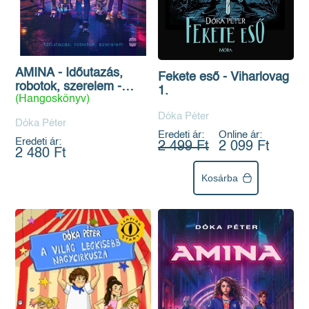
AMINA - Időutazás,
Fekete eső - Viharlovag
robotok, szerelem -
1.
(Hangoskönyv)
Hangoskönyv
Dóka Péter
Dóka Péter
Eredeti ár:
Online ár:
Eredeti ár:
2 499 Ft
2 099 Ft
2 480 Ft
Kosárba