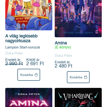
A világ legkisebb
nagycirkusza
Amina
Lampion Start-sorozat
(E-könyv)
Dóka Péter
Dóka Péter
Eredeti ár:
Kötött ár:
Eredeti ár:
2 990 Ft
2 691 Ft
2 480 Ft
Kosárba
Kosárba