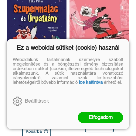
Ez a weboldal sütiket (cookie) használ
Weboldalunk tartalmának személyre szabott
megjelenítése és a böngészési élmény biztosítása
érdekében sütiket (cookie), illetve egyéb technológiákat
alkalmazunk. A sütik használatára vonatkozó
irányelveinkről, valamint azok testreszabási
Lila királylány
lehetőségeiről bővebb információ
ide kattintva
érhető el.
Hősök leszünk!
9 mese
Szupermalac és Űrpatkány 1.
Dóka Péter
Beállítások
Dóka Péter
Eredeti ár:
Online ár:
2 490 Ft
2 092 Ft
Eredeti ár:
Online ár:
1 999 Ft
1 679 Ft
Elfogadom
Kosárba
Kosárba