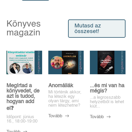
Könyves
Mutasd az
magazin
összeset!
Megírtad a
Anomáliák
...és mi van ha
könyvedet, de
mégis?
Mi történik akkor,
azt is tudod,
ha létezik egy
...a legrosszabb
olyan tárgy, ami
hogyan add
helyzetből is lehet
nem létezhetne?
kiút...
el❓️
Tovább
Tovább
Időpont: június
16., 18:00-19:00
Tovább