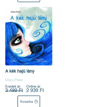
A kék hajú lány
Dóka Péter
Eredeti ár:
Online ár:
3 499 Ft
2 939 Ft
Kosárba