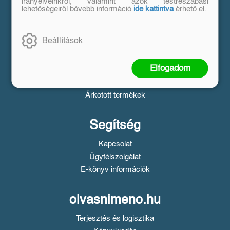
Vásárlás
irányelveinkről, valamint azok testreszabási
lehetőségeiről bővebb információ
ide kattintva
érhető el.
Szállítási tudnivalók
Fizetési tudnivalók
Beállítások
Tájékoztató a Simple fizetésről
Üzletszabályzat
Elfogadom
Adatvédelem
Süti beállítások
Árkötött termékek
Segítség
Kapcsolat
Ügyfélszolgálat
E-könyv információk
olvasnimeno.hu
Terjesztés és logisztika