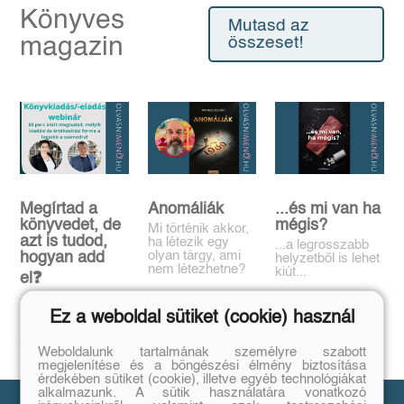
Könyves
Mutasd az
magazin
összeset!
Megírtad a
Anomáliák
...és mi van ha
könyvedet, de
mégis?
Mi történik akkor,
azt is tudod,
ha létezik egy
...a legrosszabb
olyan tárgy, ami
hogyan add
helyzetből is lehet
nem létezhetne?
kiút...
el❓️
Tovább
Tovább
Időpont: június
Ez a weboldal sütiket (cookie) használ
16., 18:00-19:00
Tovább
Weboldalunk tartalmának személyre szabott
megjelenítése és a böngészési élmény biztosítása
érdekében sütiket (cookie), illetve egyéb technológiákat
alkalmazunk. A sütik használatára vonatkozó