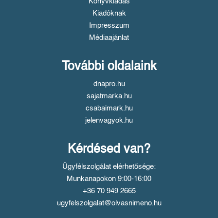
Könyvkiadás
Kiadóknak
Impresszum
Médiaajánlat
További oldalaink
dnapro.hu
sajatmarka.hu
csabaimark.hu
jelenvagyok.hu
Kérdésed van?
Ügyfélszolgálat elérhetősége:
Munkanapokon 9:00-16:00
+36 70 949 2665
ugyfelszolgalat@olvasnimeno.hu