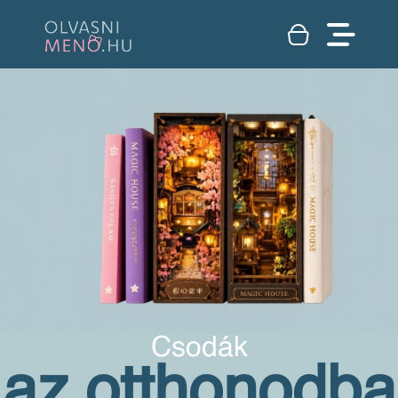
Csodák
az otthonodba