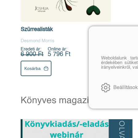
Szürrealisták
Desmond Morris
Eredeti ár:
Online ár:
6 900 Ft
5 796 Ft
Weboldalunk tar
érdekében sütiket
irányelveinkről, v
Kosárba
Beállítások
Könyves magazin