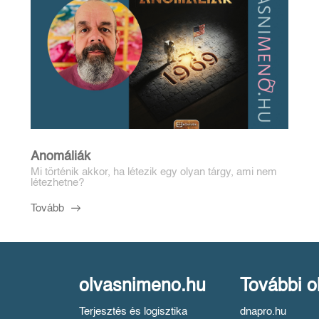
Anomáliák
Mi történik akkor, ha létezik egy olyan tárgy, ami nem
létezhetne?
Tovább
olvasnimeno.hu
További o
Terjesztés és logisztika
dnapro.hu