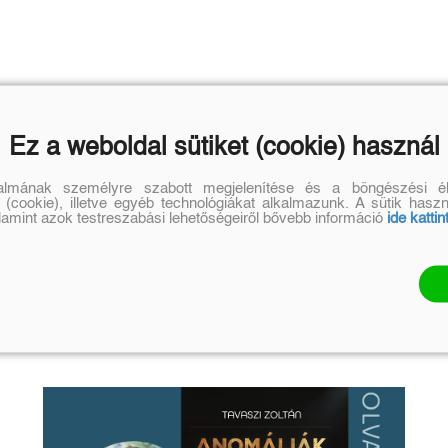
Ez a weboldal sütiket (cookie) használ
talmának személyre szabott megjelenítése és a böngészési él
 (cookie), illetve egyéb technológiákat alkalmazunk. A sütik hasz
alamint azok testreszabási lehetőségeiről bővebb információ
ide kattin