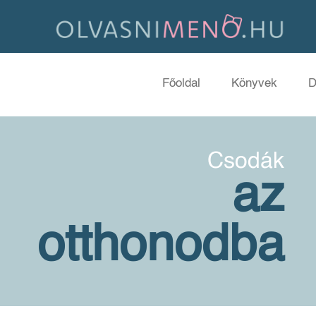
Főoldal
Könyvek
D
Csodák
az
otthonodba