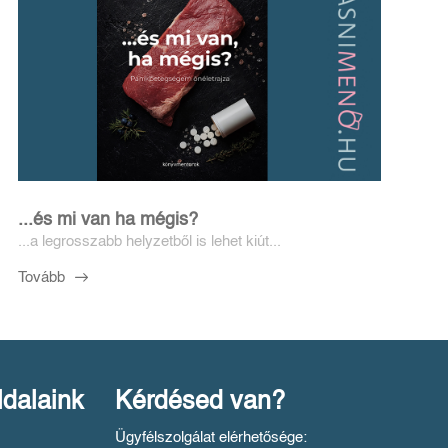
...és mi van ha mégis?
...a legrosszabb helyzetből is lehet kiút...
Tovább
ldalaink
Kérdésed van?
Ügyfélszolgálat elérhetősége: