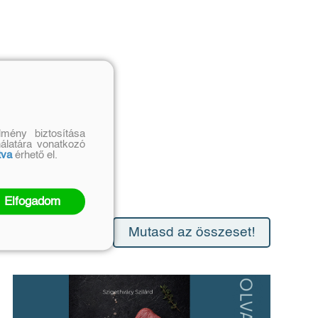
mény biztosítása
nálatára vonatkozó
tva
érhető el.
Elfogadom
Mutasd az összeset!