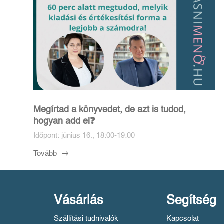
Megírtad a könyvedet, de azt is tudod,
hogyan add el❓️
Időpont: június 16., 18:00-19:00
Tovább
Vásárlás
Segítség
Szállítási tudnivalók
Kapcsolat