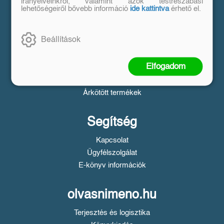
Vásárlás
irányelveinkről, valamint azok testreszabási
lehetőségeiről bővebb információ
ide kattintva
érhető el.
Szállítási tudnivalók
Fizetési tudnivalók
Beállítások
Tájékoztató a Simple fizetésről
Üzletszabályzat
Elfogadom
Adatvédelem
Süti beállítások
Árkötött termékek
Segítség
Kapcsolat
Ügyfélszolgálat
E-könyv információk
olvasnimeno.hu
Terjesztés és logisztika