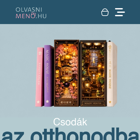
Csodák
az otthonodba