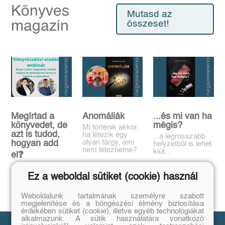
Könyves
Mutasd az
magazin
összeset!
Megírtad a
Anomáliák
...és mi van ha
könyvedet, de
mégis?
Mi történik akkor,
azt is tudod,
ha létezik egy
...a legrosszabb
olyan tárgy, ami
hogyan add
helyzetből is lehet
nem létezhetne?
kiút...
el❓️
Tovább
Tovább
Időpont: június
Ez a weboldal sütiket (cookie) használ
16., 18:00-19:00
Tovább
Weboldalunk tartalmának személyre szabott
megjelenítése és a böngészési élmény biztosítása
érdekében sütiket (cookie), illetve egyéb technológiákat
alkalmazunk. A sütik használatára vonatkozó