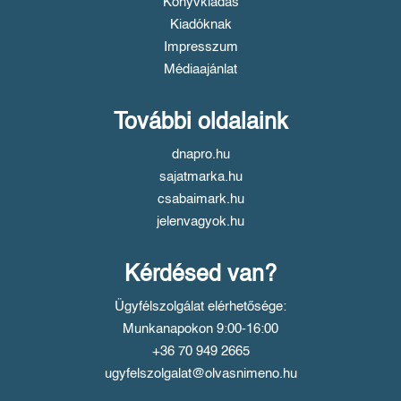
Könyvkiadás
Kiadóknak
Impresszum
Médiaajánlat
További oldalaink
dnapro.hu
sajatmarka.hu
csabaimark.hu
jelenvagyok.hu
Kérdésed van?
Ügyfélszolgálat elérhetősége:
Munkanapokon 9:00-16:00
+36 70 949 2665
ugyfelszolgalat@olvasnimeno.hu