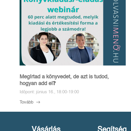
Megírtad a könyvedet, de azt is tudod,
hogyan add el❓️
Időpont: június 16., 18:00-19:00
Tovább
Vásárlás
Segítség