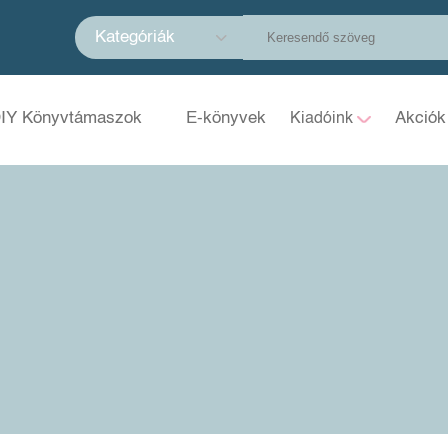
Kategóriák
IY Könyvtámaszok
E-könyvek
Akciók
Kiadóink