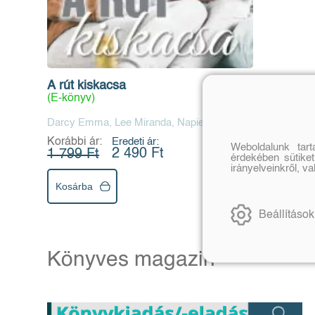
A rút kiskacsa
(E-könyv)
Darcy Emma, Lee Miranda, Napier Susan
Korábbi ár:
Eredeti ár:
Weboldalunk tar
2 490 Ft
1 799 Ft
érdekében sütiket
irányelveinkről, v
Kosárba
Beállítások
Könyves magazin