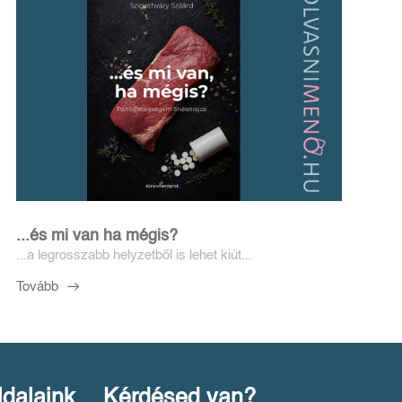
...és mi van ha mégis?
...a legrosszabb helyzetből is lehet kiút...
Tovább
ldalaink
Kérdésed van?