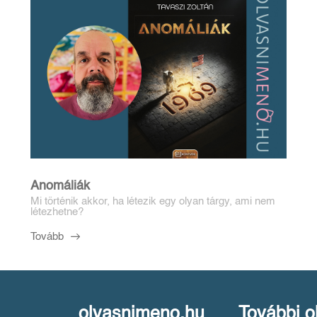
Anomáliák
Mi történik akkor, ha létezik egy olyan tárgy, ami nem
létezhetne?
Tovább
olvasnimeno.hu
További o