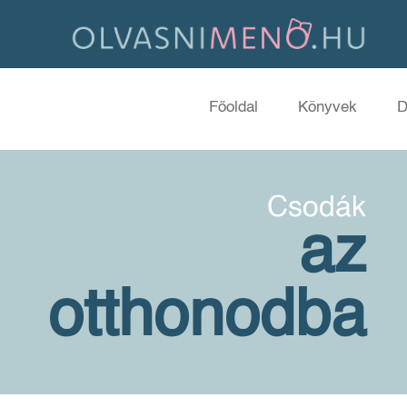
Főoldal
Könyvek
D
Csodák
az
otthonodba