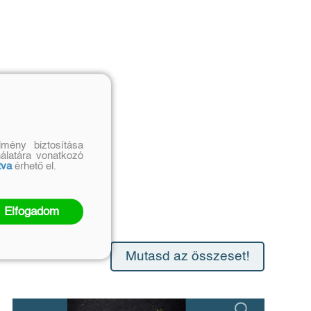
mény biztosítása
nálatára vonatkozó
tva
érhető el.
Elfogadom
Mutasd az összeset!