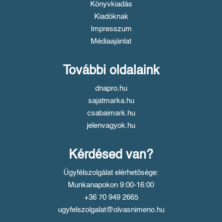
Könyvkiadás
Kiadóknak
Impresszum
Médiaajánlat
További oldalaink
dnapro.hu
sajatmarka.hu
csabaimark.hu
jelenvagyok.hu
Kérdésed van?
Ügyfélszolgálat elérhetősége:
Munkanapokon 9:00-16:00
+36 70 949 2665
ugyfelszolgalat@olvasnimeno.hu