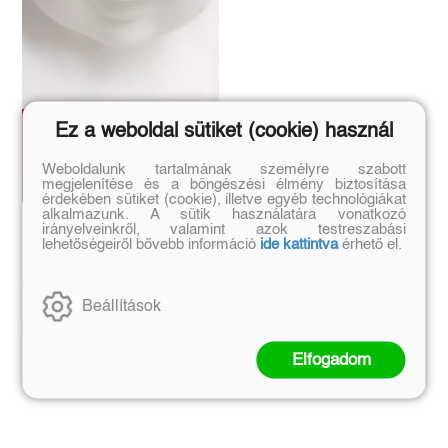
Ez a weboldal sütiket (cookie) használ
Weboldalunk tartalmának személyre szabott
megjelenítése és a böngészési élmény biztosítása
érdekében sütiket (cookie), illetve egyéb technológiákat
alkalmazunk. A sütik használatára vonatkozó
Dorottya
irányelveinkről, valamint azok testreszabási
lehetőségeiről bővebb információ
ide kattintva
érhető el.
(E-könyv)
Csokonai Vitéz Mihály
Beállítások
Eredeti ár:
380 Ft
Elfogadom
Kosárba