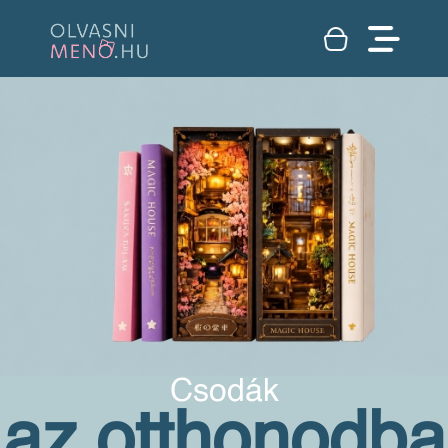
Csodák
az otthonodba