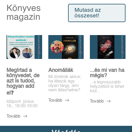
Könyves
Mutasd az
magazin
összeset!
Megírtad a
Anomáliák
...és mi van ha
könyvedet, de
mégis?
Mi történik akkor,
azt is tudod,
ha létezik egy
...a legrosszabb
olyan tárgy, ami
hogyan add
helyzetből is lehet
nem létezhetne?
kiút...
el❓️
Tovább
Tovább
Időpont: június
16., 18:00-19:00
Tovább