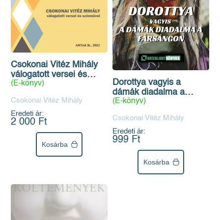
Csokonai Vitéz Mihály
válogatott versei és
Dorottya vagyis a
(E-könyv)
színművei
dámák diadalma a
Csokonai Vitéz Mihály
(E-könyv)
fársángon
Eredeti ár:
Csokonai Vitéz Mihály
2 000 Ft
Eredeti ár:
999 Ft
Kosárba
Kosárba