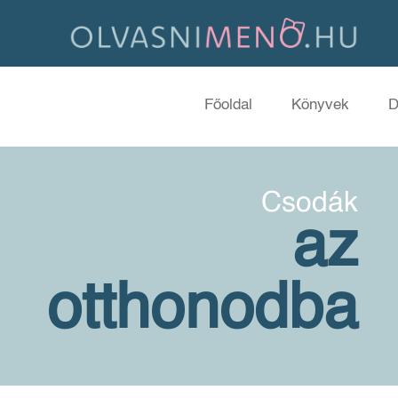
Főoldal
Könyvek
D
Csodák
az
otthonodba