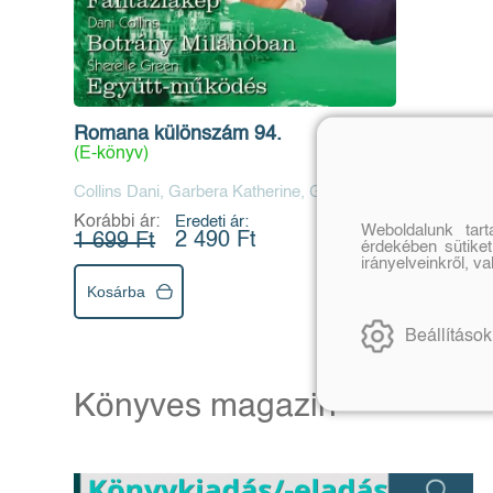
Romana különszám 94.
(E-könyv)
Collins Dani, Garbera Katherine, Green
Sherelle, Marsh Anne
Korábbi ár:
Eredeti ár:
Weboldalunk tar
2 490 Ft
1 699 Ft
érdekében sütiket
irányelveinkről, v
Kosárba
Beállítások
Könyves magazin