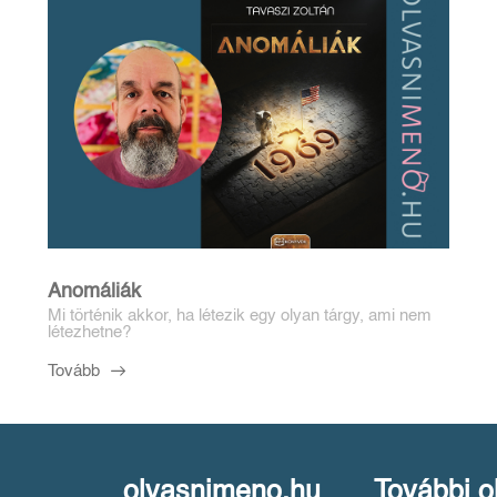
Anomáliák
Mi történik akkor, ha létezik egy olyan tárgy, ami nem
létezhetne?
Tovább
olvasnimeno.hu
További o