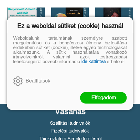
Ez a weboldal sütiket (cookie) használ
Weboldalunk tartalmának személyre szabott
megjelenítése és a böngészési élmény biztosítása
Megírtad a
Anomáliák
...és mi van ha
érdekében sütiket (cookie), illetve egyéb technológiákat
könyvedet, de
mégis?
Mi történik akkor,
alkalmazunk. A sütik használatára vonatkozó
azt is tudod,
ha létezik egy
irányelveinkről, valamint azok testreszabási
...a legrosszabb
olyan tárgy, ami
hogyan add
lehetőségeiről bővebb információ
ide kattintva
érhető el.
helyzetből is lehet
nem létezhetne?
kiút...
el❓️
Tovább
Tovább
Időpont: június
Beállítások
16., 18:00-19:00
Tovább
Elfogadom
Vásárlás
Szállítási tudnivalók
Fizetési tudnivalók
Tájékoztató a Simple fizetésről