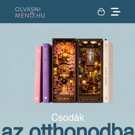
Csodák
az otthonodba