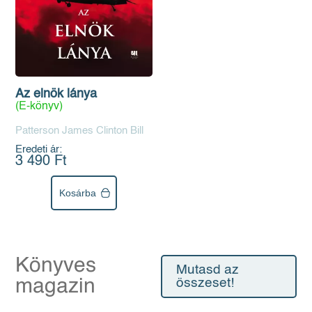
Az elnök lánya
(E-könyv)
Patterson James Clinton Bill
Eredeti ár:
3 490 Ft
Kosárba
Könyves
Mutasd az
magazin
összeset!