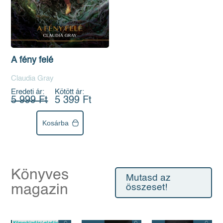
A fény felé
Claudia Gray
Eredeti ár:
Kötött ár:
5 999 Ft
5 399 Ft
Kosárba
Könyves
Mutasd az
magazin
összeset!