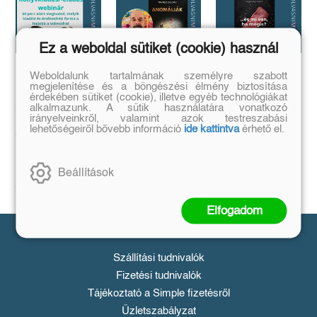
Ez a weboldal sütiket (cookie) használ
Weboldalunk tartalmának személyre szabott
Megírtad a
Anomáliák
...és mi van ha
megjelenítése és a böngészési élmény biztosítása
könyvedet, de
mégis?
Mi történik akkor,
érdekében sütiket (cookie), illetve egyéb technológiákat
azt is tudod,
ha létezik egy
alkalmazunk. A sütik használatára vonatkozó
...a legrosszabb
olyan tárgy, ami
hogyan add
irányelveinkről, valamint azok testreszabási
helyzetből is lehet
nem létezhetne?
lehetőségeiről bővebb információ
ide kattintva
érhető el.
kiút...
el❓️
Tovább
Tovább
Időpont: június
16., 18:00-19:00
Beállítások
Tovább
Elfogadom
Vásárlás
Szállítási tudnivalók
Fizetési tudnivalók
Tájékoztató a Simple fizetésről
Üzletszabályzat