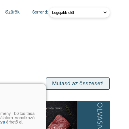
Szűrők
Sorrend:
Mutasd az összeset!
mény biztosítása
nálatára vonatkozó
tva
érhető el.