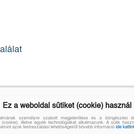
alálat
Ez a weboldal sütiket (cookie) használ
talmának személyre szabott megjelenítése és a böngészési él
 (cookie), illetve egyéb technológiákat alkalmazunk. A sütik hasz
alamint azok testreszabási lehetőségeiről bővebb információ
ide kattin