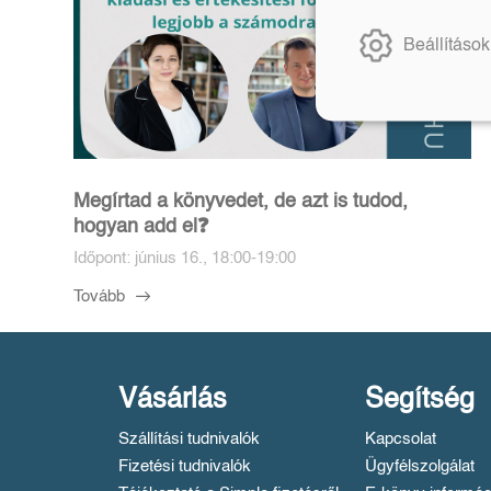
Beállítások
Megírtad a könyvedet, de azt is tudod,
hogyan add el❓️
Időpont: június 16., 18:00-19:00
Tovább
Vásárlás
Segítség
Szállítási tudnivalók
Kapcsolat
Fizetési tudnivalók
Ügyfélszolgálat