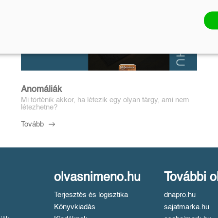
Anomáliák
Mi történik akkor, ha létezik egy olyan tárgy, ami nem
létezhetne?
Tovább
olvasnimeno.hu
További o
Terjesztés és logisztika
dnapro.hu
Könyvkiadás
sajatmarka.hu