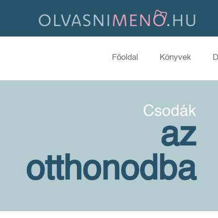
Főoldal
Könyvek
D
Csodák
az
otthonodba