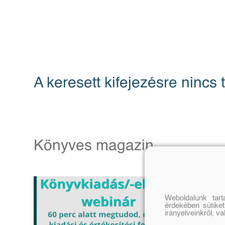
A keresett kifejezésre nincs t
Könyves magazin
Weboldalunk tar
érdekében sütiket
irányelveinkről, v