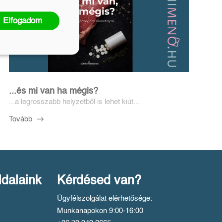
Elfogadom
...és mi van ha mégis?
...a legrosszabb helyzetből is lehet kiút...
Tovább
ldalaink
Kérdésed van?
Ügyfélszolgálat elérhetősége:
Munkanapokon 9:00-16:00