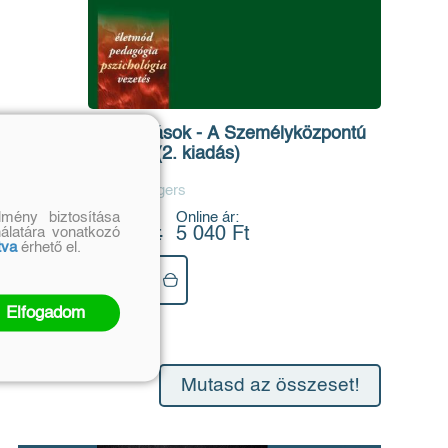
Találkozások - A Személyközpontú
Csoport (2. kiadás)
Carl R. Rogers
mény biztosítása
Eredeti ár:
Online ár:
nálatára vonatkozó
6 000 Ft
5 040 Ft
tva
érhető el.
Kosárba
Elfogadom
Mutasd az összeset!