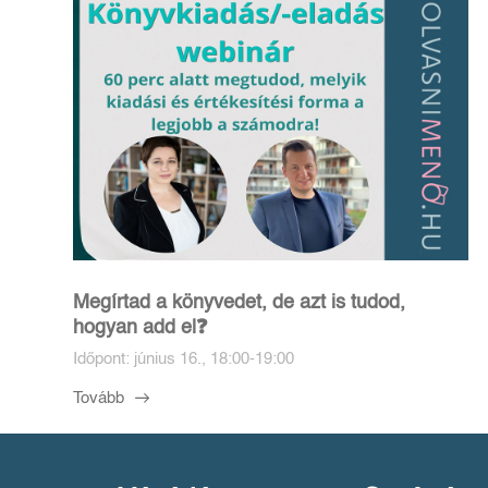
Megírtad a könyvedet, de azt is tudod,
hogyan add el❓️
Időpont: június 16., 18:00-19:00
Tovább