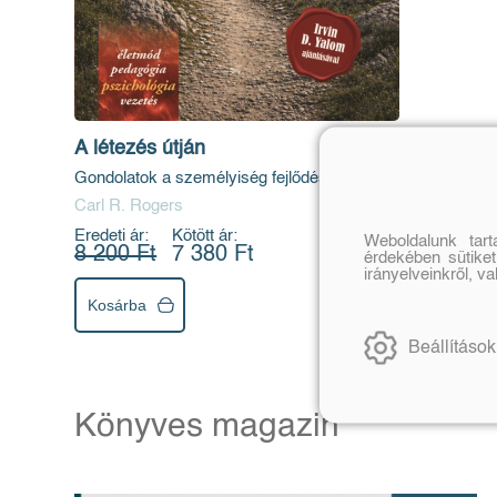
A létezés útján
Gondolatok a személyiség fejlődéséről és
fejlesztéséről
Carl R. Rogers
Eredeti ár:
Kötött ár:
Weboldalunk tar
8 200 Ft
7 380 Ft
érdekében sütiket
irányelveinkről, v
Kosárba
Beállítások
Könyves magazin