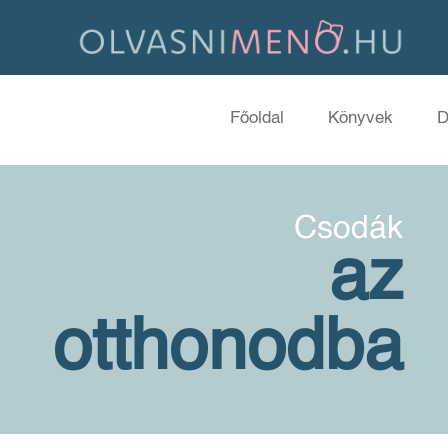
Főoldal
Könyvek
D
Csodák
az
otthonodba