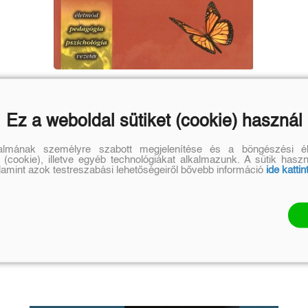
A tanulás szabadsága
Carl R. Rogers, H. Jerome Freiberg
Ez a weboldal sütiket (cookie) használ
Eredeti ár:
Online ár:
8 500 Ft
7 140 Ft
talmának személyre szabott megjelenítése és a böngészési él
 (cookie), illetve egyéb technológiákat alkalmazunk. A sütik hasz
alamint azok testreszabási lehetőségeiről bővebb információ
ide kattin
Kosárba