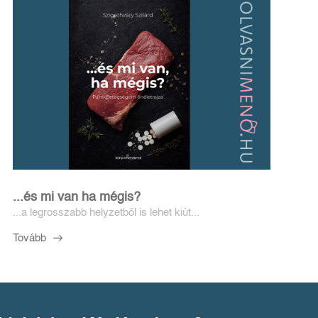
...és mi van ha mégis?
...a legrosszabb helyzetből is lehet kiút...
Tovább