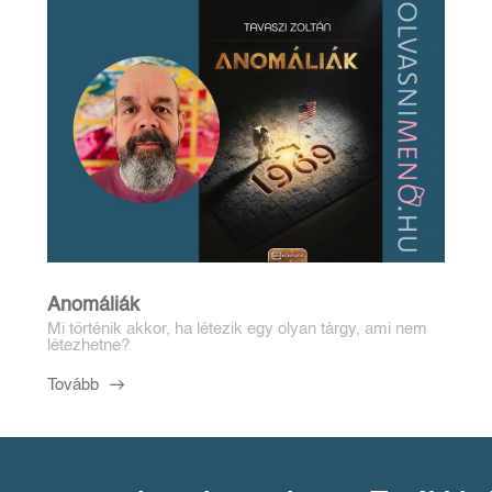
Anomáliák
Mi történik akkor, ha létezik egy olyan tárgy, ami nem
létezhetne?
Tovább