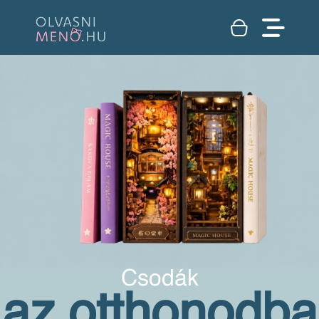
Csodák
az otthonodba