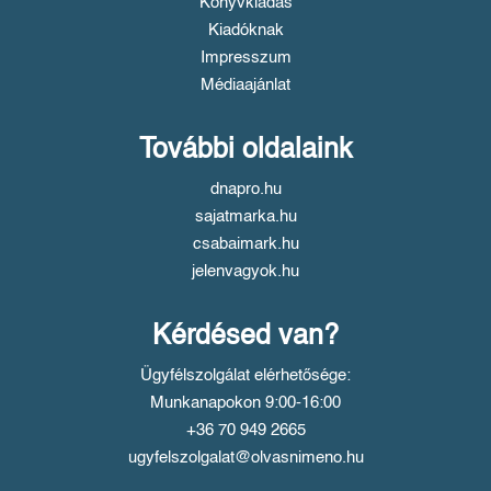
Könyvkiadás
Kiadóknak
Impresszum
Médiaajánlat
További oldalaink
dnapro.hu
sajatmarka.hu
csabaimark.hu
jelenvagyok.hu
Kérdésed van?
Ügyfélszolgálat elérhetősége:
Munkanapokon 9:00-16:00
+36 70 949 2665
ugyfelszolgalat@olvasnimeno.hu