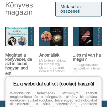
Könyves
Mutasd az
magazin
összeset!
Megírtad a
Anomáliák
...és mi van ha
könyvedet, de
mégis?
Mi történik akkor,
azt is tudod,
ha létezik egy
...a legrosszabb
olyan tárgy, ami
hogyan add
helyzetből is lehet
nem létezhetne?
kiút...
el❓️
Tovább
Tovább
Időpont: június
Ez a weboldal sütiket (cookie) használ
16., 18:00-19:00
Tovább
Weboldalunk tartalmának személyre szabott
megjelenítése és a böngészési élmény biztosítása
érdekében sütiket (cookie), illetve egyéb technológiákat
alkalmazunk. A sütik használatára vonatkozó