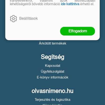
Vásárlás
irányelveinkről, valamint azok testreszabási
lehetőségeiről bővebb információ
ide kattintva
érhető el.
Szállítási tudnivalók
Fizetési tudnivalók
Beállítások
Tájékoztató a Simple fizetésről
Üzletszabályzat
Elfogadom
Adatvédelem
Süti beállítások
Árkötött termékek
Segítség
Kapcsolat
Ügyfélszolgálat
E-könyv információk
olvasnimeno.hu
Terjesztés és logisztika