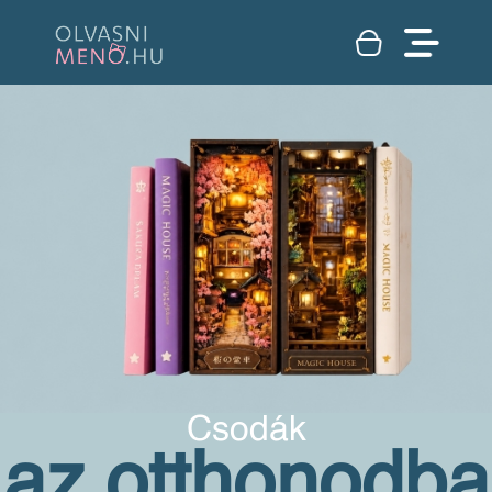
Csodák
az otthonodba