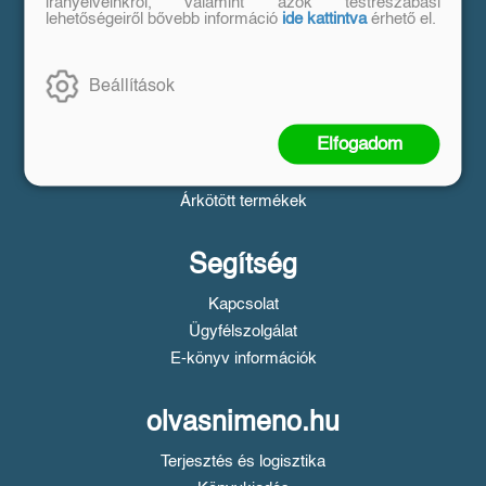
Vásárlás
irányelveinkről, valamint azok testreszabási
lehetőségeiről bővebb információ
ide kattintva
érhető el.
Szállítási tudnivalók
Fizetési tudnivalók
Beállítások
Tájékoztató a Simple fizetésről
Üzletszabályzat
Elfogadom
Adatvédelem
Süti beállítások
Árkötött termékek
Segítség
Kapcsolat
Ügyfélszolgálat
E-könyv információk
olvasnimeno.hu
Terjesztés és logisztika