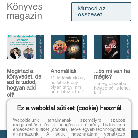
Könyves
Mutasd az
magazin
összeset!
Megírtad a
Anomáliák
...és mi van ha
könyvedet, de
mégis?
Mi történik akkor,
azt is tudod,
ha létezik egy
...a legrosszabb
olyan tárgy, ami
hogyan add
helyzetből is lehet
nem létezhetne?
kiút...
el❓️
Tovább
Tovább
Időpont: június
Ez a weboldal sütiket (cookie) használ
16., 18:00-19:00
Tovább
Weboldalunk tartalmának személyre szabott
megjelenítése és a böngészési élmény biztosítása
érdekében sütiket (cookie), illetve egyéb technológiákat
alkalmazunk. A sütik használatára vonatkozó