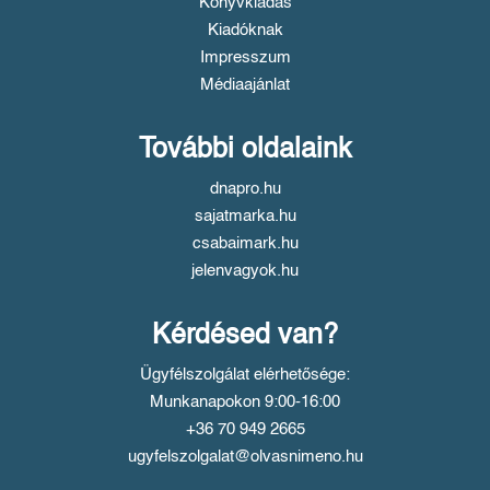
Könyvkiadás
Kiadóknak
Impresszum
Médiaajánlat
További oldalaink
dnapro.hu
sajatmarka.hu
csabaimark.hu
jelenvagyok.hu
Kérdésed van?
Ügyfélszolgálat elérhetősége:
Munkanapokon 9:00-16:00
+36 70 949 2665
ugyfelszolgalat@olvasnimeno.hu