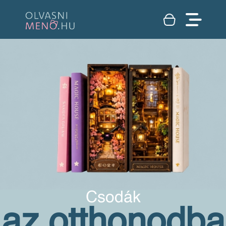
Csodák
az otthonodba