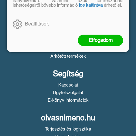
Vásárlás
irányelveinkről, valamint azok testreszabási
lehetőségeiről bővebb információ
ide kattintva
érhető el.
Szállítási tudnivalók
Fizetési tudnivalók
Beállítások
Tájékoztató a Simple fizetésről
Üzletszabályzat
Elfogadom
Adatvédelem
Süti beállítások
Árkötött termékek
Segítség
Kapcsolat
Ügyfélszolgálat
E-könyv információk
olvasnimeno.hu
Terjesztés és logisztika