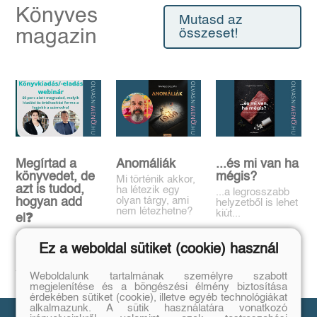
Könyves
Mutasd az
magazin
összeset!
Megírtad a
Anomáliák
...és mi van ha
könyvedet, de
mégis?
Mi történik akkor,
azt is tudod,
ha létezik egy
...a legrosszabb
olyan tárgy, ami
hogyan add
helyzetből is lehet
nem létezhetne?
kiút...
el❓️
Tovább
Tovább
Időpont: június
Ez a weboldal sütiket (cookie) használ
16., 18:00-19:00
Tovább
Weboldalunk tartalmának személyre szabott
megjelenítése és a böngészési élmény biztosítása
érdekében sütiket (cookie), illetve egyéb technológiákat
alkalmazunk. A sütik használatára vonatkozó