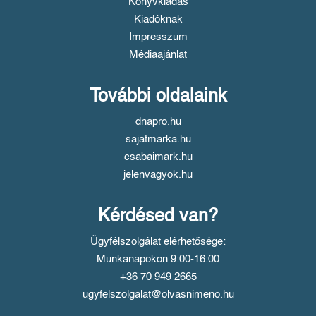
Könyvkiadás
Kiadóknak
Impresszum
Médiaajánlat
További oldalaink
dnapro.hu
sajatmarka.hu
csabaimark.hu
jelenvagyok.hu
Kérdésed van?
Ügyfélszolgálat elérhetősége:
Munkanapokon 9:00-16:00
+36 70 949 2665
ugyfelszolgalat@olvasnimeno.hu