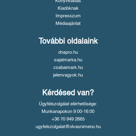
Könyvkiadás
Kiadóknak
Impresszum
Médiaajánlat
További oldalaink
dnapro.hu
sajatmarka.hu
csabaimark.hu
jelenvagyok.hu
Kérdésed van?
Ügyfélszolgálat elérhetősége:
Munkanapokon 9:00-16:00
+36 70 949 2665
ugyfelszolgalat@olvasnimeno.hu