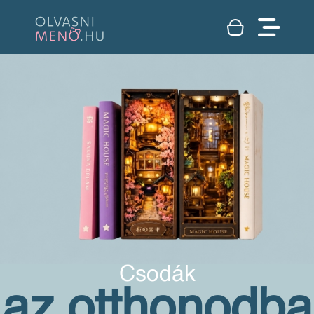
Csodák
az otthonodba