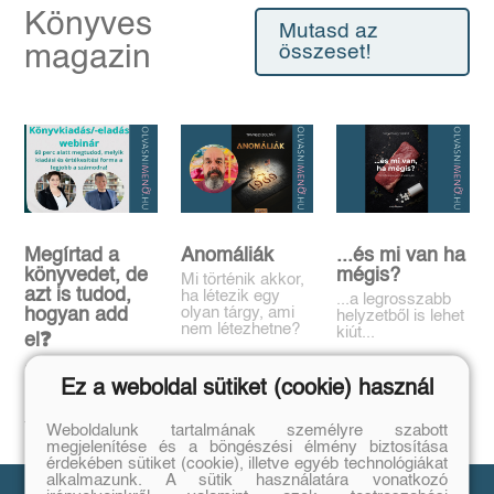
Könyves
Mutasd az
magazin
összeset!
Megírtad a
Anomáliák
...és mi van ha
könyvedet, de
mégis?
Mi történik akkor,
azt is tudod,
ha létezik egy
...a legrosszabb
olyan tárgy, ami
hogyan add
helyzetből is lehet
nem létezhetne?
kiút...
el❓️
Tovább
Tovább
Időpont: június
Ez a weboldal sütiket (cookie) használ
16., 18:00-19:00
Tovább
Weboldalunk tartalmának személyre szabott
megjelenítése és a böngészési élmény biztosítása
érdekében sütiket (cookie), illetve egyéb technológiákat
alkalmazunk. A sütik használatára vonatkozó