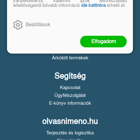
Vásárlás
irányelveinkről, valamint azok testreszabási
lehetőségeiről bővebb információ
ide kattintva
érhető el.
Szállítási tudnivalók
Fizetési tudnivalók
Beállítások
Tájékoztató a Simple fizetésről
Üzletszabályzat
Elfogadom
Adatvédelem
Süti beállítások
Árkötött termékek
Segítség
Kapcsolat
Ügyfélszolgálat
E-könyv információk
olvasnimeno.hu
Terjesztés és logisztika