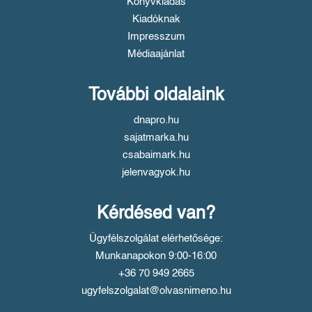
Könyvkiadás
Kiadóknak
Impresszum
Médiaajánlat
További oldalaink
dnapro.hu
sajatmarka.hu
csabaimark.hu
jelenvagyok.hu
Kérdésed van?
Ügyfélszolgálat elérhetősége:
Munkanapokon 9:00-16:00
+36 70 949 2665
ugyfelszolgalat@olvasnimeno.hu