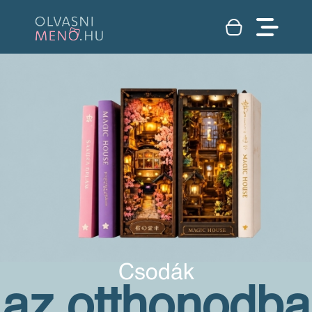
Csodák
az otthonodba