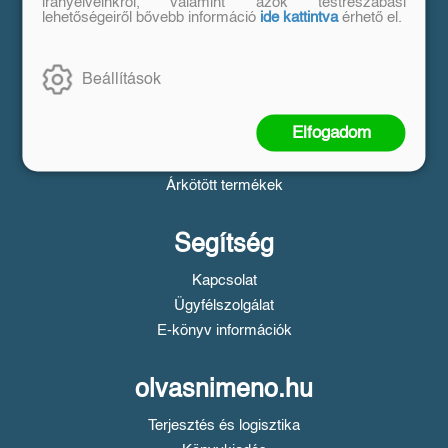
Vásárlás
irányelveinkről, valamint azok testreszabási
lehetőségeiről bővebb információ
ide kattintva
érhető el.
Szállítási tudnivalók
Fizetési tudnivalók
Beállítások
Tájékoztató a Simple fizetésről
Üzletszabályzat
Elfogadom
Adatvédelem
Süti beállítások
Árkötött termékek
Segítség
Kapcsolat
Ügyfélszolgálat
E-könyv információk
olvasnimeno.hu
Terjesztés és logisztika