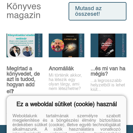
Könyves
Mutasd az
magazin
összeset!
Megírtad a
Anomáliák
...és mi van ha
könyvedet, de
mégis?
Mi történik akkor,
azt is tudod,
ha létezik egy
...a legrosszabb
olyan tárgy, ami
hogyan add
helyzetből is lehet
nem létezhetne?
kiút...
el❓️
Tovább
Tovább
Időpont: június
Ez a weboldal sütiket (cookie) használ
16., 18:00-19:00
Tovább
Weboldalunk tartalmának személyre szabott
megjelenítése és a böngészési élmény biztosítása
érdekében sütiket (cookie), illetve egyéb technológiákat
alkalmazunk. A sütik használatára vonatkozó