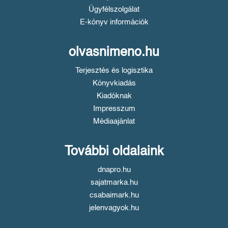
Ügyfélszolgálat
E-könyv információk
olvasnimeno.hu
Terjesztés és logisztika
Könyvkiadás
Kiadóknak
Impresszum
Médiaajánlat
További oldalaink
dnapro.hu
sajatmarka.hu
csabaimark.hu
jelenvagyok.hu