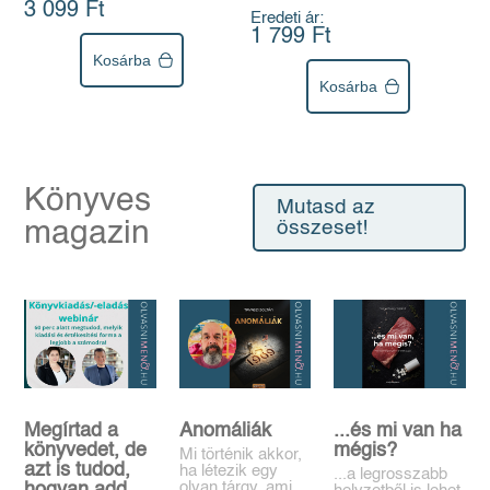
3 099 Ft
Eredeti ár:
1 799 Ft
Kosárba
Kosárba
Könyves
Mutasd az
magazin
összeset!
Megírtad a
Anomáliák
...és mi van ha
könyvedet, de
mégis?
Mi történik akkor,
azt is tudod,
ha létezik egy
...a legrosszabb
olyan tárgy, ami
hogyan add