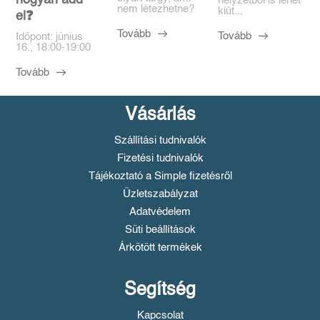
helyzetből is lehet
nem létezhetne?
kiút...
el❓️
Tovább
Tovább
Időpont: június
16., 18:00-19:00
Tovább
Vásárlás
Szállítási tudnivalók
Fizetési tudnivalók
Tájékoztató a Simple fizetésről
Üzletszabályzat
Adatvédelem
Süti beállítások
Árkötött termékek
Segítség
Kapcsolat