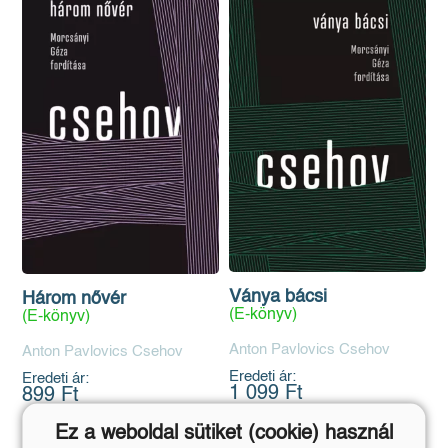
Ványa bácsi
Három nővér
(E-könyv)
(E-könyv)
Anton Pavlovics Csehov
Anton Pavlovics Csehov
Eredeti ár:
Eredeti ár:
1 099 Ft
899 Ft
Ez a weboldal sütiket (cookie) használ
Kosárba
Kosárba