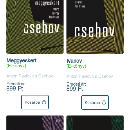
Meggyeskert
Ivanov
(E-könyv)
(E-könyv)
Anton Pavlovics Csehov
Anton Pavlovics Csehov
Eredeti ár:
Eredeti ár:
899 Ft
899 Ft
Kosárba
Kosárba