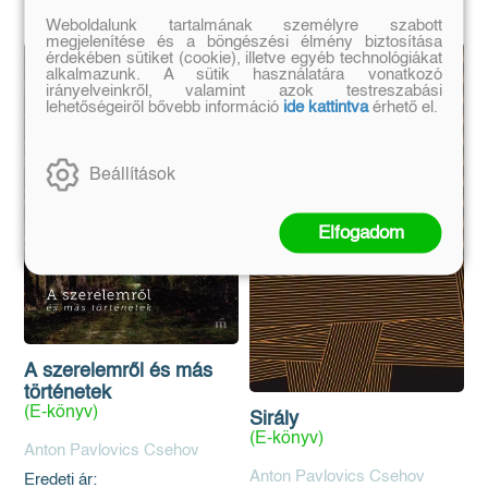
Weboldalunk tartalmának személyre szabott
megjelenítése és a böngészési élmény biztosítása
érdekében sütiket (cookie), illetve egyéb technológiákat
alkalmazunk. A sütik használatára vonatkozó
irányelveinkről, valamint azok testreszabási
lehetőségeiről bővebb információ
ide kattintva
érhető el.
Beállítások
Elfogadom
A szerelemről és más
történetek
(E-könyv)
Sirály
(E-könyv)
Anton Pavlovics Csehov
Anton Pavlovics Csehov
Eredeti ár: