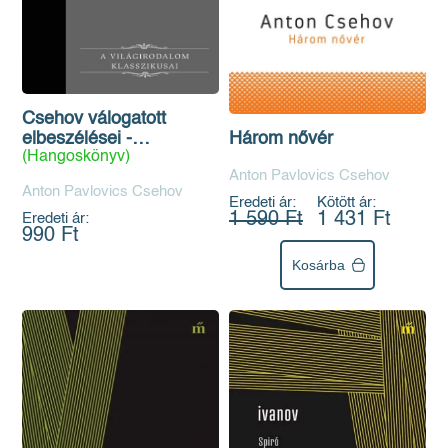
Csehov válogatott
elbeszélései -
Három nővér
(Hangoskönyv)
Hangoskönyv
Anton Pavlovics Csehov
Anton Pavlovics Csehov
Eredeti ár:
Kötött ár:
1 590 Ft
1 431 Ft
Eredeti ár:
990 Ft
Kosárba