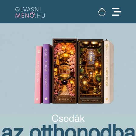
Csodák
az otthonodba