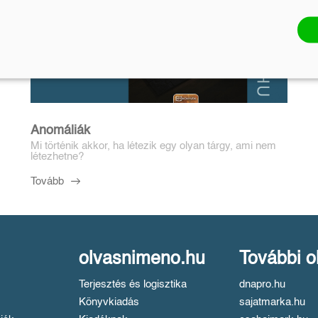
Anomáliák
Mi történik akkor, ha létezik egy olyan tárgy, ami nem
létezhetne?
Tovább
olvasnimeno.hu
További o
Terjesztés és logisztika
dnapro.hu
Könyvkiadás
sajatmarka.hu