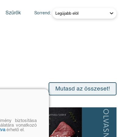
Szűrők
Sorrend:
Mutasd az összeset!
mény biztosítása
nálatára vonatkozó
tva
érhető el.