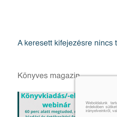
A keresett kifejezésre nincs t
Könyves magazin
Weboldalunk tar
érdekében sütiket
irányelveinkről, v