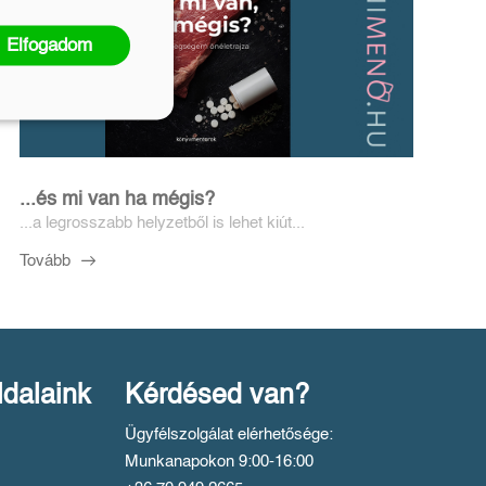
Elfogadom
...és mi van ha mégis?
...a legrosszabb helyzetből is lehet kiút...
Tovább
ldalaink
Kérdésed van?
Ügyfélszolgálat elérhetősége:
Munkanapokon 9:00-16:00