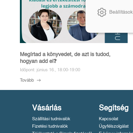
Beállítások
Megírtad a könyvedet, de azt is tudod,
hogyan add el❓️
Időpont: június 16., 18:00-19:00
Tovább
Vásárlás
Segítség
Szállítási tudnivalók
Kapcsolat
Fizetési tudnivalók
Ügyfélszolgálat