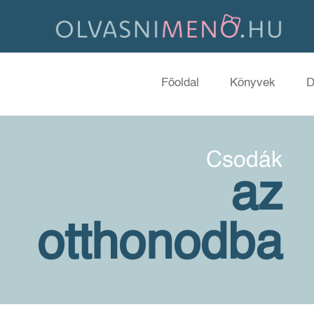
Főoldal
Könyvek
D
Csodák
az
otthonodba