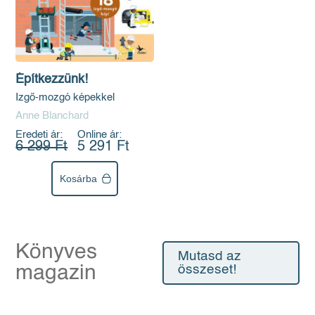
Építkezzünk!
Izgő-mozgó képekkel
Anne Blanchard
Eredeti ár:
Online ár:
6 299 Ft
5 291 Ft
Kosárba
Könyves
Mutasd az
magazin
összeset!