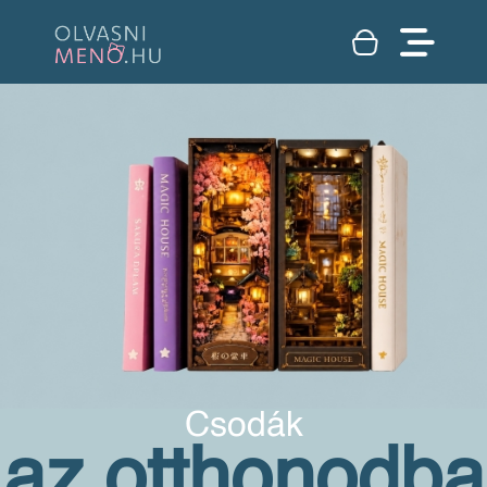
Csodák
az otthonodba