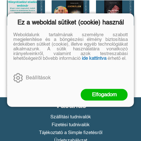
Ez a weboldal sütiket (cookie) használ
Weboldalunk tartalmának személyre szabott
Megírtad a
Anomáliák
...és mi van ha
megjelenítése és a böngészési élmény biztosítása
könyvedet, de
mégis?
érdekében sütiket (cookie), illetve egyéb technológiákat
Mi történik akkor,
azt is tudod,
alkalmazunk. A sütik használatára vonatkozó
ha létezik egy
...a legrosszabb
irányelveinkről, valamint azok testreszabási
olyan tárgy, ami
hogyan add
helyzetből is lehet
lehetőségeiről bővebb információ
ide kattintva
érhető el.
nem létezhetne?
kiút...
el❓️
Tovább
Tovább
Időpont: június
16., 18:00-19:00
Beállítások
Tovább
Elfogadom
Vásárlás
Szállítási tudnivalók
Fizetési tudnivalók
Tájékoztató a Simple fizetésről
Üzletszabályzat