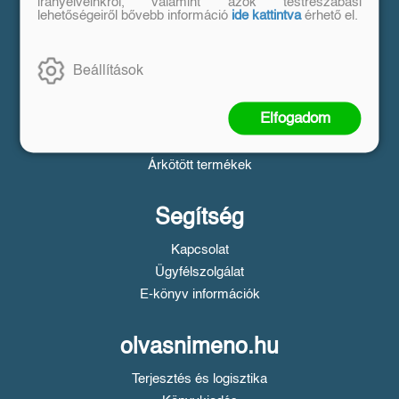
Vásárlás
irányelveinkről, valamint azok testreszabási
lehetőségeiről bővebb információ
ide kattintva
érhető el.
Szállítási tudnivalók
Fizetési tudnivalók
Beállítások
Tájékoztató a Simple fizetésről
Üzletszabályzat
Elfogadom
Adatvédelem
Süti beállítások
Árkötött termékek
Segítség
Kapcsolat
Ügyfélszolgálat
E-könyv információk
olvasnimeno.hu
Terjesztés és logisztika