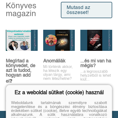
Könyves
Mutasd az
magazin
összeset!
Megírtad a
Anomáliák
...és mi van ha
könyvedet, de
mégis?
Mi történik akkor,
azt is tudod,
ha létezik egy
...a legrosszabb
olyan tárgy, ami
hogyan add
helyzetből is lehet
nem létezhetne?
kiút...
el❓️
Tovább
Tovább
Időpont: június
Ez a weboldal sütiket (cookie) használ
16., 18:00-19:00
Tovább
Weboldalunk tartalmának személyre szabott
megjelenítése és a böngészési élmény biztosítása
érdekében sütiket (cookie), illetve egyéb technológiákat
alkalmazunk. A sütik használatára vonatkozó