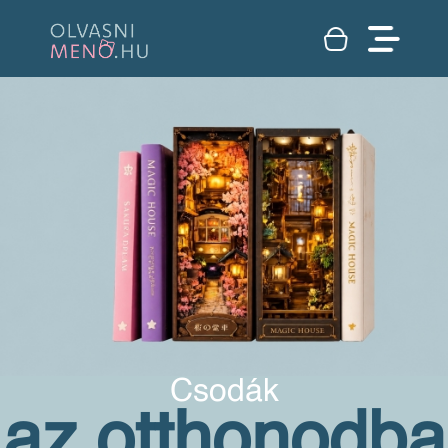
Csodák
az otthonodba