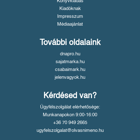
Könyvkiadás
Kiadóknak
Impresszum
Médiaajánlat
További oldalaink
dnapro.hu
sajatmarka.hu
csabaimark.hu
jelenvagyok.hu
Kérdésed van?
Ügyfélszolgálat elérhetősége:
Munkanapokon 9:00-16:00
+36 70 949 2665
ugyfelszolgalat@olvasnimeno.hu