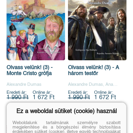
Olvass velünk! (3) - A
Olvass velünk! (3) -
három testőr
Monte Cristo grófja
Alexandre Dumas, Ana
Alexandre Dumas
Doblado
Eredeti ár:
Online ár:
Eredeti ár:
Online ár:
1 990 Ft
1 672 Ft
1 990 Ft
1 672 Ft
Ez a weboldal sütiket (cookie) használ
Kosárba
Kosárba
Weboldalunk tartalmának személyre szabott
megjelenítése és a böngészési élmény biztosítása
érdekében sütiket (cookie), illetve egyéb technológiákat