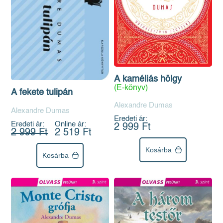
A kaméliás hölgy
(E-könyv)
A fekete tulipán
Alexandre Dumas
Alexandre Dumas
Eredeti ár:
Eredeti ár:
Online ár:
2 999 Ft
2 999 Ft
2 519 Ft
Kosárba
Kosárba