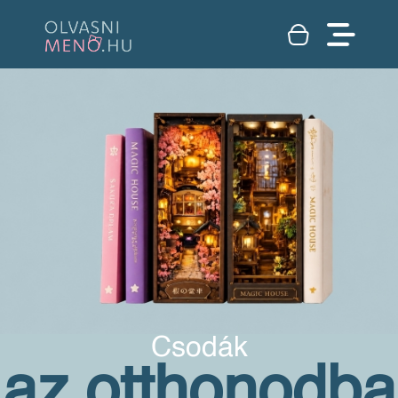
Csodák
az otthonodba