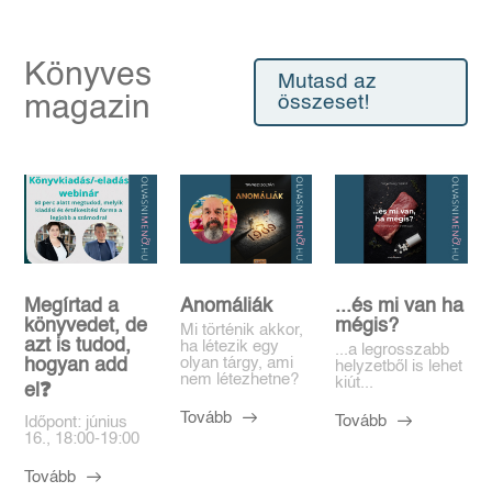
Könyves
Mutasd az
magazin
összeset!
Megírtad a
Anomáliák
...és mi van ha
könyvedet, de
mégis?
Mi történik akkor,
azt is tudod,
ha létezik egy
...a legrosszabb
olyan tárgy, ami
hogyan add
helyzetből is lehet
nem létezhetne?
kiút...
el❓️
Tovább
Tovább
Időpont: június
16., 18:00-19:00
Tovább