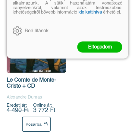
alkalmazunk. A sütik használatára vonatkozó
irányelveinkről, valamint azok testreszabási
lehetőségeiről bővebb információ
ide kattintva
érhető el.
Beállítások
Elfogadom
Le Comte de Monte-
Cristo + CD
Alexandre Dumas
Eredeti ár:
Online ár:
4 490 Ft
3 772 Ft
Kosárba