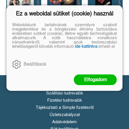
Ez a weboldal sütiket (cookie) használ
Megírtad a
Anomáliák
...és mi van ha
Weboldalunk tartalmának személyre szabott
könyvedet, de
mégis?
Mi történik akkor,
megjelenítése és a böngészési élmény biztosítása
azt is tudod,
ha létezik egy
...a legrosszabb
érdekében sütiket (cookie), illetve egyéb technológiákat
olyan tárgy, ami
hogyan add
helyzetből is lehet
alkalmazunk. A sütik használatára vonatkozó
nem létezhetne?
kiút...
irányelveinkről, valamint azok testreszabási
el❓️
lehetőségeiről bővebb információ
ide kattintva
érhető el.
Tovább
Tovább
Időpont: június
16., 18:00-19:00
Beállítások
Tovább
Elfogadom
Vásárlás
Szállítási tudnivalók
Fizetési tudnivalók
Tájékoztató a Simple fizetésről
Üzletszabályzat
Adatvédelem