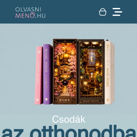
Csodák
az otthonodba