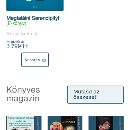
Megtalálni Serendipityt
(E-könyv)
Alexander Brody
Eredeti ár:
3 799 Ft
Kosárba
Könyves
Mutasd az
magazin
összeset!