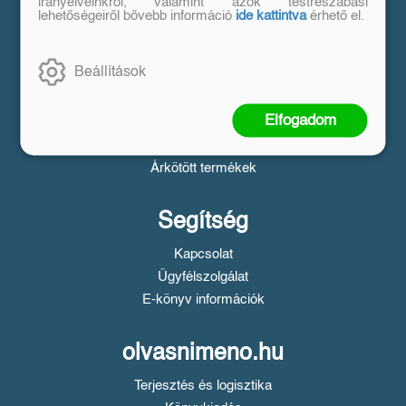
Vásárlás
irányelveinkről, valamint azok testreszabási
lehetőségeiről bővebb információ
ide kattintva
érhető el.
Szállítási tudnivalók
Fizetési tudnivalók
Beállítások
Tájékoztató a Simple fizetésről
Üzletszabályzat
Elfogadom
Adatvédelem
Süti beállítások
Árkötött termékek
Segítség
Kapcsolat
Ügyfélszolgálat
E-könyv információk
olvasnimeno.hu
Terjesztés és logisztika