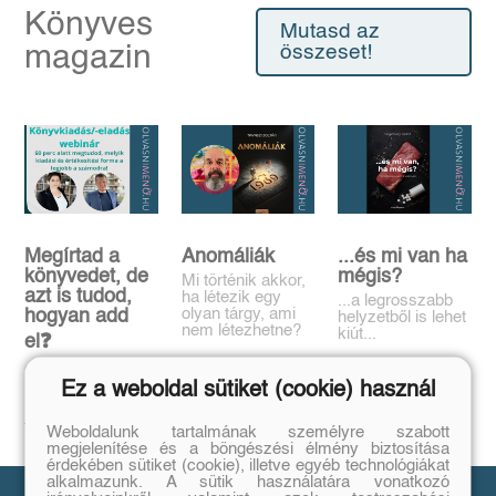
Könyves
Mutasd az
magazin
összeset!
Megírtad a
Anomáliák
...és mi van ha
könyvedet, de
mégis?
Mi történik akkor,
azt is tudod,
ha létezik egy
...a legrosszabb
olyan tárgy, ami
hogyan add
helyzetből is lehet
nem létezhetne?
kiút...
el❓️
Tovább
Tovább
Időpont: június
Ez a weboldal sütiket (cookie) használ
16., 18:00-19:00
Tovább
Weboldalunk tartalmának személyre szabott
megjelenítése és a böngészési élmény biztosítása
érdekében sütiket (cookie), illetve egyéb technológiákat
alkalmazunk. A sütik használatára vonatkozó