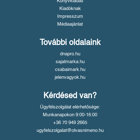
Könyvkiadás
Kiadóknak
Impresszum
Médiaajánlat
További oldalaink
dnapro.hu
sajatmarka.hu
csabaimark.hu
jelenvagyok.hu
Kérdésed van?
Ügyfélszolgálat elérhetősége:
Munkanapokon 9:00-16:00
+36 70 949 2665
ugyfelszolgalat@olvasnimeno.hu