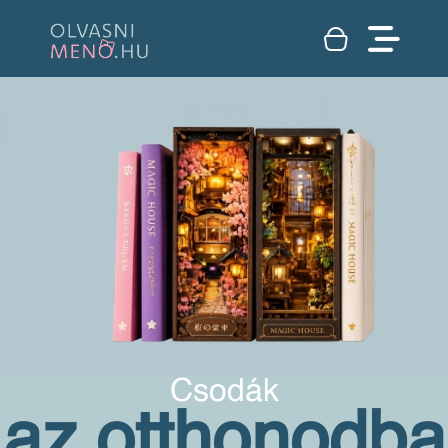
Csodák
az otthonodba